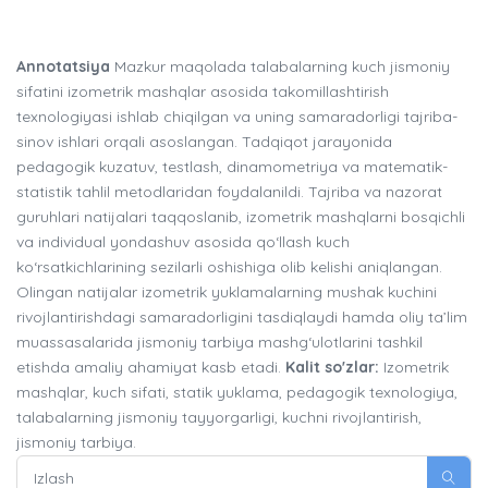
Annotatsiya
Mazkur maqolada talabalarning kuch jismoniy
sifatini izometrik mashqlar asosida takomillashtirish
texnologiyasi ishlab chiqilgan va uning samaradorligi tajriba-
sinov ishlari orqali asoslangan. Tadqiqot jarayonida
pedagogik kuzatuv, testlash, dinamometriya va matematik-
statistik tahlil metodlaridan foydalanildi. Tajriba va nazorat
guruhlari natijalari taqqoslanib, izometrik mashqlarni bosqichli
va individual yondashuv asosida qo‘llash kuch
ko‘rsatkichlarining sezilarli oshishiga olib kelishi aniqlangan.
Olingan natijalar izometrik yuklamalarning mushak kuchini
rivojlantirishdagi samaradorligini tasdiqlaydi hamda oliy ta’lim
muassasalarida jismoniy tarbiya mashg‘ulotlarini tashkil
etishda amaliy ahamiyat kasb etadi.
Kalit so'zlar:
Izometrik
mashqlar, kuch sifati, statik yuklama, pedagogik texnologiya,
talabalarning jismoniy tayyorgarligi, kuchni rivojlantirish,
jismoniy tarbiya.