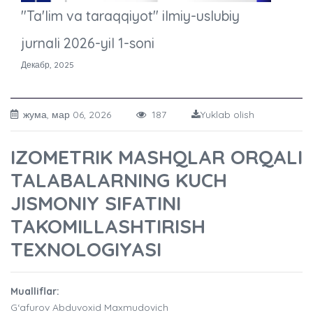
"Ta'lim va taraqqiyot" ilmiy-uslubiy
jurnali 2026-yil 1-soni
Декабр, 2025
жума, мар 06, 2026
187
Yuklab olish
IZOMETRIK MASHQLAR ORQALI
TALABALARNING KUCH
JISMONIY SIFATINI
TAKOMILLASHTIRISH
TEXNOLOGIYASI
Mualliflar:
G‘afurov Abduvoxid Maxmudovich