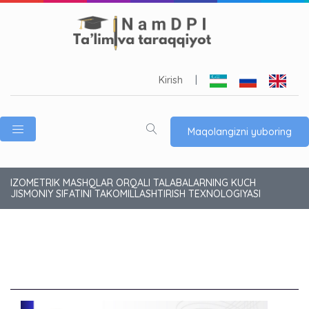
Kirish
|
Maqolangizni yuboring
IZOMETRIK MASHQLAR ORQALI TALABALARNING KUCH
JISMONIY SIFATINI TAKOMILLASHTIRISH TEXNOLOGIYASI