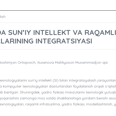
lish
DA SUN’IY INTELLEKT VA RAQAML
ARINING INTEGRATSIYASI
Hoshimjon Ortiqovich, Xusenova Mahliyoxon Muxammadjon qizi
ogiyalarini sun’iy intellekt (SI) bilan integratsiyalash jarayonlari
rida kompyuter texnologiyalari dasturlaridan foydalanish orqali o‘qiti
ib berilgan. Shuningdek, yadro fizikasi mavzularini texnologik yutuql
 dunyoqarashini zamonga mos xolda shakllanishiga yordam berishi aso
 texnologiyalari, raqamli infratuzilma, yadro fizikasi, modellashtirish,