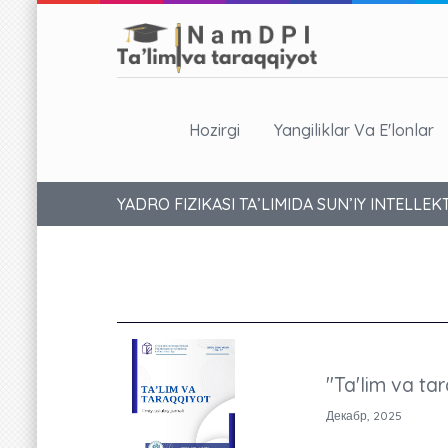
Hozirgi
Yangiliklar Va E'lonlar
YADRO FIZIKASI TA’LIMIDA SUN’IY INTELL
"Ta'lim va tar
Декабр, 2025