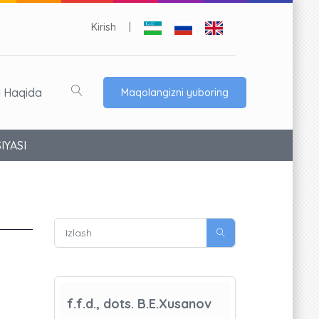
Kirish
|
l Haqida
Maqolangizni yuboring
IYASI
f.f.d., dots. B.E.Xusanov