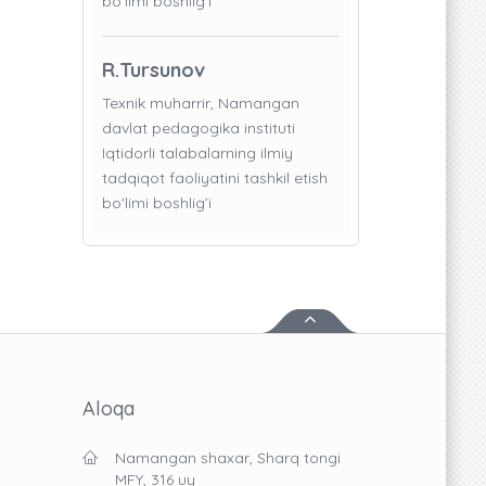
bo'limi boshlig’i
R.Tursunov
Texnik muharrir, Namangan
davlat pedagogika instituti
Iqtidorli talabalarning ilmiy
tadqiqot faoliyatini tashkil etish
bo'limi boshlig’i
Aloqa
Namangan shaxar, Sharq tongi
MFY, 316 uy