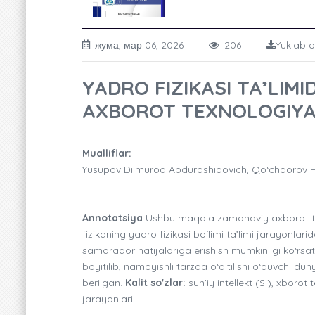
жума, мар 06, 2026
206
Yuklab o
YADRO FIZIKASI TA’LIMI
AXBOROT TEXNOLOGIYAL
Mualliflar:
Yusupov Dilmurod Abdurashidovich, Qo‘chqorov 
Annotatsiya
Ushbu maqola zamonaviy axborot texnol
fizikaning yadro fizikasi bo‘limi ta’limi jarayonla
samarador natijalariga erishish mumkinligi ko‘rsat
boyitilib, namoyishli tarzda o‘qitilishi o‘quvchi
berilgan.
Kalit so'zlar:
sun’iy intellekt (SI), xborot
jarayonlari.