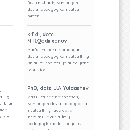
Bosh muharrir, Namangan
davlat pedagogika instituti
rektori
I
k.f.d., dots.
M.R.Qodirxonov
Mas’ul muharrir, Namangan
davlat pedagogika instituti Ilmiy
ishlar va innovatsiyalar bo’yicha
prorektori
PhD, dots. J.A.Yuldashev
,
shning
Mas’ul muharrir o’rinbosari,
ar bilan
Namangan davlat pedagogika
slab
instituti Ilmiy tadqiqotlar,
 yadro
innovatsiyalar va ilmiy-
pedagogik kadrlar tayyorlash