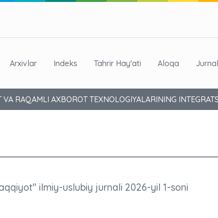
Arxivlar
Indeks
Tahrir Hay'ati
Aloqa
Jurna
EKT VA RAQAMLI AXBOROT TEXNOLOGIYALARINING INTEGRATS
aqqiyot" ilmiy-uslubiy jurnali 2026-yil 1-soni