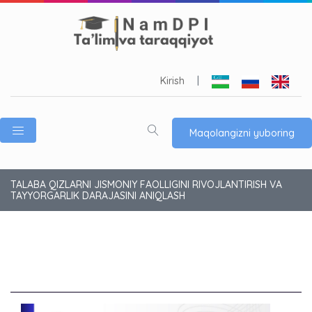
Kirish
|
Maqolangizni yuboring
TALABA QIZLARNI JISMONIY FAOLLIGINI RIVOJLANTIRISH VA
TAYYORGARLIK DARAJASINI ANIQLASH