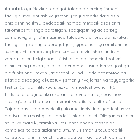
Annotatsiya
Mazkur tadqiqot talaba qizlarning jismoniy
faolligini rivojlantirish va jismoniy tayyorgarlik darajasini
aniqlashning ilmiy-pedagogik hamda metodik asoslarini
takomillashtirishga qaratilgan. Tadqiqotning dolzarbligi
zamonaviy oliy ta’lim tizimida talaba-qizlar orasida harakat
faolligining kamayib borayotgani, gipodinamiya omillarining
kuchayishi hamda sog‘lom turmush tarzini shakllantirish
zarurati bilan belgilanadi. Kirish qismida jismoniy faollikni
oshirishning nazariy asoslari, gender xususiyatlari va yoshga
oid funksional imkoniyatlar tahlil qilindi. Tadqiqot metodlari
sifatida pedagogik kuzatuv, jismoniy rivojlanish va tayyorgarlik
testlari (chidamlilik, kuch, tezkorlik, moslashuvchanlik),
funksional diagnostika usullari, so‘rovnoma, tajriba-sinov
mashg‘ulotlari hamda matematik-statistik tahlil qo‘llanildi.
Tajriba dasturida bosqichli yuklama, individual yondashuv va
motivatsion mashg‘ulot modeli ishlab chiqildi. Olingan natijalar
shuni ko‘rsatdiki, tizimli va ilmiy asoslangan mashqlar
kompleksi talaba qizlarning umumiy jismoniy tayyorgarlik
ko‘rsatkichlarini ishonchli darajada oshiradi, yurak-qon tomir