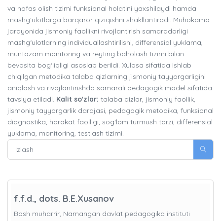
va nafas olish tizimi funksional holatini yaxshilaydi hamda
mashg‘ulotlarga barqaror qiziqishni shakllantiradi. Muhokama
jarayonida jismoniy faollikni rivojlantirish samaradorligi
mashg‘ulotlarning individuallashtirilishi, differensial yuklama,
muntazam monitoring va reyting baholash tizimi bilan
bevosita bog‘liqligi asoslab berildi. Xulosa sifatida ishlab
chiqilgan metodika talaba qizlarning jismoniy tayyorgarligini
aniqlash va rivojlantirishda samarali pedagogik model sifatida
tavsiya etiladi.
Kalit so'zlar:
talaba qizlar, jismoniy faollik,
jismoniy tayyorgarlik darajasi, pedagogik metodika, funksional
diagnostika, harakat faolligi, sog‘lom turmush tarzi, differensial
yuklama, monitoring, testlash tizimi.
f.f.d., dots. B.E.Xusanov
Bosh muharrir, Namangan davlat pedagogika instituti