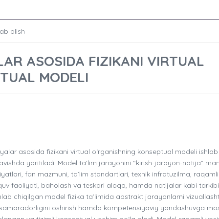
ab olish
AR ASOSIDA FIZIKANI VIRTUAL
TUAL MODELI
ar asosida fizikani virtual o‘rganishning konseptual modeli ishlab
 ravishda yoritiladi. Model ta’lim jarayonini “kirish-jarayon-natija” ma
tlari, fan mazmuni, ta’lim standartlari, texnik infratuzilma, raqamli
v faoliyati, baholash va teskari aloqa, hamda natijalar kabi tarkib
hlab chiqilgan model fizika ta’limida abstrakt jarayonlarni vizuallashti
ish samaradorligini oshirish hamda kompetensiyaviy yondashuvga mo
langan va tizimli konseptual yechim bo‘la oladi. Model raqamli vosi