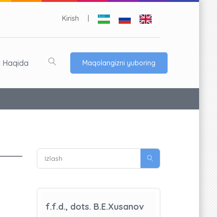
Kirish
|
l Haqida
Maqolangizni yuboring
f.f.d., dots. B.E.Xusanov