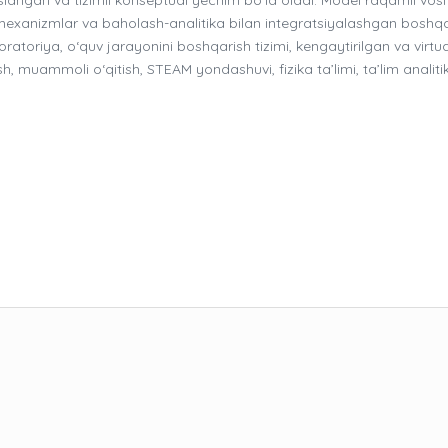
 mexanizmlar va baholash-analitika bilan integratsiyalashgan boshq
oratoriya, o‘quv jarayonini boshqarish tizimi, kengaytirilgan va virtua
sh, muammoli o‘qitish, STEAM yondashuvi, fizika ta’limi, ta’lim analitik