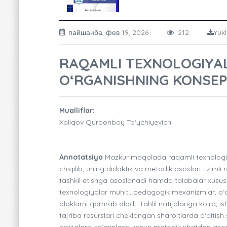
пайшанба, фев 19, 2026
212
Yukl
RAQAMLI TEXNOLOGIYAL
O‘RGANISHNING KONSEP
Mualliflar:
Xoliqov Qurbonboy To‘ychiyevich
Annotatsiya
Mazkur maqolada raqamli texnologiyal
chiqilib, uning didaktik va metodik asoslari tizimli
tashkil etishga asoslanadi hamda talabalar xususiya
texnologiyalar muhiti, pedagogik mexanizmlar, o‘qu
bloklarni qamrab oladi. Tahlil natijalariga ko‘ra, is
tajriba resurslari cheklangan sharoitlarda o‘qit
natijalarni ta’minlash uchun metodik jihatdan asos