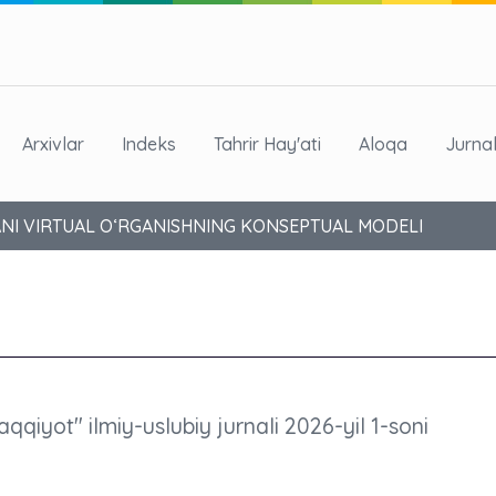
Arxivlar
Indeks
Tahrir Hay'ati
Aloqa
Jurna
ANI VIRTUAL O‘RGANISHNING KONSEPTUAL MODELI
aqqiyot" ilmiy-uslubiy jurnali 2026-yil 1-soni