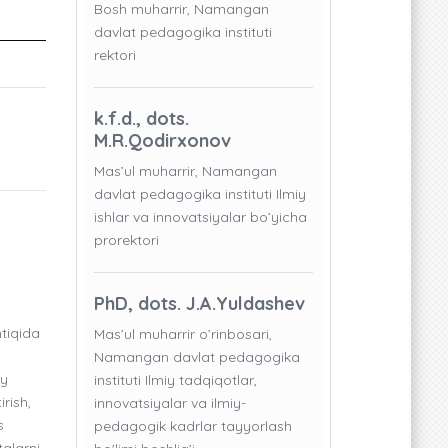
Bosh muharrir, Namangan
davlat pedagogika instituti
rektori
k.f.d., dots.
M.R.Qodirxonov
Mas’ul muharrir, Namangan
davlat pedagogika instituti Ilmiy
ishlar va innovatsiyalar bo’yicha
prorektori
PhD, dots. J.A.Yuldashev
ntiqida
Mas’ul muharrir o’rinbosari,
Namangan davlat pedagogika
iy
instituti Ilmiy tadqiqotlar,
rish,
innovatsiyalar va ilmiy-
s
pedagogik kadrlar tayyorlash
talarni