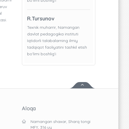
bo'limi boshlig’i
aruv
l
R.Tursunov
asi.
Texnik muharrir, Namangan
davlat pedagogika instituti
Iqtidorli talabalarning ilmiy
tadqiqot faoliyatini tashkil etish
bo'limi boshlig’i
Aloqa
Namangan shaxar, Sharq tongi
MFY, 316 uy