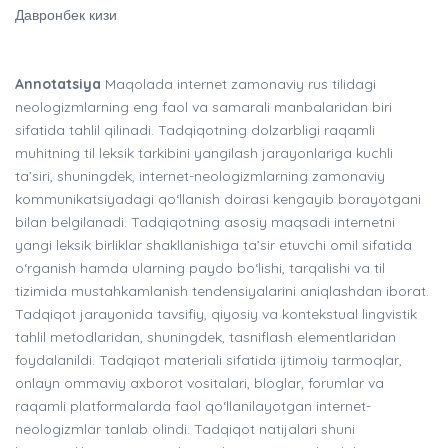
Давронбек кизи
Annotatsiya
Maqolada internet zamonaviy rus tilidagi
neologizmlarning eng faol va samarali manbalaridan biri
sifatida tahlil qilinadi. Tadqiqotning dolzarbligi raqamli
muhitning til leksik tarkibini yangilash jarayonlariga kuchli
ta’siri, shuningdek, internet-neologizmlarning zamonaviy
kommunikatsiyadagi qo‘llanish doirasi kengayib borayotgani
bilan belgilanadi. Tadqiqotning asosiy maqsadi internetni
yangi leksik birliklar shakllanishiga ta’sir etuvchi omil sifatida
o‘rganish hamda ularning paydo bo‘lishi, tarqalishi va til
tizimida mustahkamlanish tendensiyalarini aniqlashdan iborat.
Tadqiqot jarayonida tavsifiy, qiyosiy va kontekstual lingvistik
tahlil metodlaridan, shuningdek, tasniflash elementlaridan
foydalanildi. Tadqiqot materiali sifatida ijtimoiy tarmoqlar,
onlayn ommaviy axborot vositalari, bloglar, forumlar va
raqamli platformalarda faol qo‘llanilayotgan internet-
neologizmlar tanlab olindi. Tadqiqot natijalari shuni