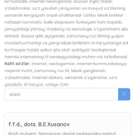
ko‘rsatadiki, internet-neologizmlar asosan ingliz tilidan
o‘zlashmalar, so‘z yasalish jarayonlari va mavjud so‘zlarning
semantik kengayishi orqali shakllanadi. Ushbu leksik birliklar
nafaqat nominativ, balki ekspressiv funksiyani ham bajarib,
jamiyatdagi ijtimoiy, madaniy va texnologik o‘zgarishlarni aks
ettiradi. Xulosa qilib aytganda, zamonaviy rus tilining yuqori
moslashuvchanligi va yangi leksik birliklarni til me’yorlariga zid
bo‘lmagan holda qabul qila olish qobiliyati tasdiqlanadi
hamda internetning til taraqqiyotidagi muhim roli ta’kidlanadi.
Kalit so'zlar:
internet, neologizmlar, internet-kommunikatsiya,
raqamli muhit, zamonaviy rus tili, leksik yangilanish,
o‘zlashmalar, internet-diskurs, semantik o‘zgarishlar, so‘z
yasalishi, til me’yori, onlayn OAV.
f.f.d., dots. B.E.Xusanov
Bosh muharrir, Namangan davlat pedagogika instituti