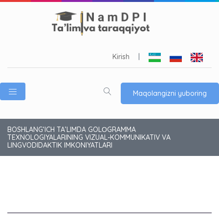
Kirish
|
Maqolangizni yuboring
BOSHLANG‘ICH TA’LIMDA GOLОGRAMMA
TEXNOLOGIYALARINING VIZUAL-KOMMUNIKATIV VA
LINGVODIDAKTIK IMKONIYATLARI