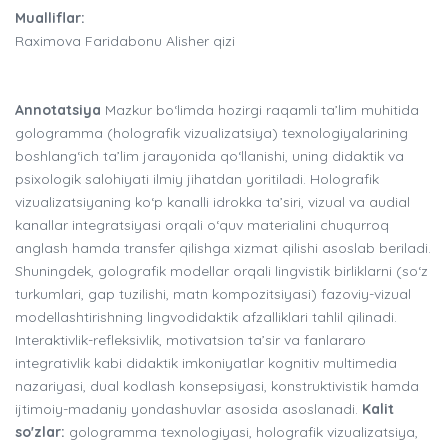
Mualliflar:
Raximova Faridabonu Alisher qizi
Annotatsiya
Mazkur bo‘limda hozirgi raqamli ta’lim muhitida
gologramma (holografik vizualizatsiya) texnologiyalarining
boshlang‘ich ta’lim jarayonida qo‘llanishi, uning didaktik va
psixologik salohiyati ilmiy jihatdan yoritiladi. Holografik
vizualizatsiyaning ko‘p kanalli idrokka ta’siri, vizual va audial
kanallar integratsiyasi orqali o‘quv materialini chuqurroq
anglash hamda transfer qilishga xizmat qilishi asoslab beriladi.
Shuningdek, golografik modellar orqali lingvistik birliklarni (so‘z
turkumlari, gap tuzilishi, matn kompozitsiyasi) fazoviy-vizual
modellashtirishning lingvodidaktik afzalliklari tahlil qilinadi.
Interaktivlik-refleksivlik, motivatsion ta’sir va fanlararo
integrativlik kabi didaktik imkoniyatlar kognitiv multimedia
nazariyasi, dual kodlash konsepsiyasi, konstruktivistik hamda
ijtimoiy-madaniy yondashuvlar asosida asoslanadi.
Kalit
so'zlar:
gologramma texnologiyasi, holografik vizualizatsiya,