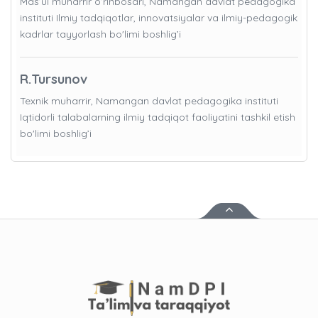
Mas’ul muharrir o’rinbosari, Namangan davlat pedagogika
instituti Ilmiy tadqiqotlar, innovatsiyalar va ilmiy-pedagogik
kadrlar tayyorlash bo'limi boshlig’i
R.Tursunov
Texnik muharrir, Namangan davlat pedagogika instituti
Iqtidorli talabalarning ilmiy tadqiqot faoliyatini tashkil etish
bo'limi boshlig’i