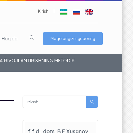
Kirish
|
l Haqida
Maqolangizni yuboring
A RIVOJLANTIRISHNING METODIK
f.f.d., dots. B.E.Xusanov