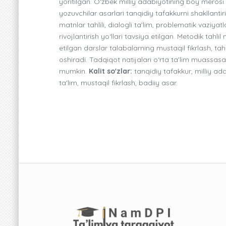
yoritilgan. O‘zbek milliy adabiyotining boy merosi 
yozuvchilar asarlari tanqidiy tafakkurni shakllan
matnlar tahlili, dialogli ta'lim, problematik vaziya
rivojlantirish yo‘llari tavsiya etilgan. Metodik tahli
etilgan darslar talabalarning mustaqil fikrlash, tahl
oshiradi. Tadqiqot natijalari o‘rta ta'lim muassasa
mumkin.
Kalit so'zlar:
tanqidiy tafakkur, milliy ada
ta'lim, mustaqil fikrlash, badiiy asar.