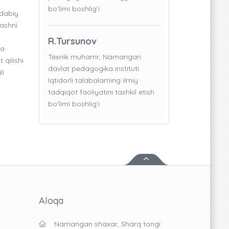
bo'limi boshlig’i
adabiy
lashni
R.Tursunov
da
Texnik muharrir, Namangan
 qilishi
davlat pedagogika instituti
li
Iqtidorli talabalarning ilmiy
tadqiqot faoliyatini tashkil etish
bo'limi boshlig’i
Aloqa
Namangan shaxar, Sharq tongi