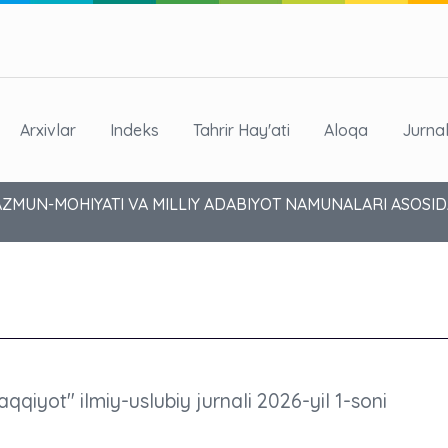
Arxivlar
Indeks
Tahrir Hay'ati
Aloqa
Jurna
ZMUN-MOHIYATI VA MILLIY ADABIYOT NAMUNALARI ASOSID
aqqiyot" ilmiy-uslubiy jurnali 2026-yil 1-soni