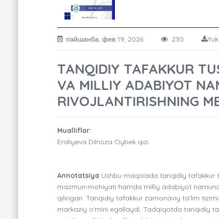
пайшанба, фев 19, 2026
230
Yuk
TANQIDIY TAFAKKUR T
VA MILLIY ADABIYOT N
RIVOJLANTIRISHNING M
Mualliflar:
Eraliyeva Dilnoza Oybek qizi
Annotatsiya
Ushbu maqolada tanqidiy tafakkur tu
mazmun-mohiyati hamda milliy adabiyot namunalari 
qilingan. Tanqidiy tafakkur zamonaviy ta'lim tizi
markaziy o‘rnini egallaydi. Tadqiqotda tanqidiy ta