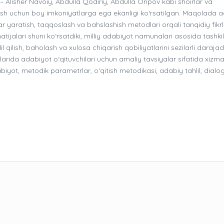
– Alisher Navoiy, Abdulla Qodiriy, Abdulla Oripov kabi shoirlar va
tirish uchun boy imkoniyatlarga ega ekanligi ko‘rsatilgan. Maqolada 
tlar yaratish, taqqoslash va bahslashish metodlari orqali tanqidiy fikr
l natijalari shuni ko‘rsatdiki, milliy adabiyot namunalari asosida tashkil
il qilish, baholash va xulosa chiqarish qobiliyatlarini sezilarli daraja
larida adabiyot o‘qituvchilari uchun amaliy tavsiyalar sifatida xizmat
biyot, metodik parametrlar, o‘qitish metodikasi, adabiy tahlil, dialog