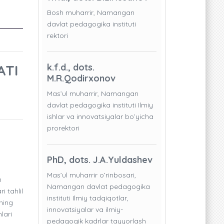
Bosh muharrir, Namangan
davlat pedagogika instituti
rektori
ATI
k.f.d., dots.
M.R.Qodirxonov
Mas’ul muharrir, Namangan
davlat pedagogika instituti Ilmiy
ishlar va innovatsiyalar bo’yicha
prorektori
PhD, dots. J.A.Yuldashev
Mas’ul muharrir o’rinbosari,
n
Namangan davlat pedagogika
 tahlil
instituti Ilmiy tadqiqotlar,
ning
innovatsiyalar va ilmiy-
lari
pedagogik kadrlar tayyorlash