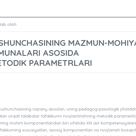
lab olish
USHUNCHASINING MAZMUN-MOHIY
AMUNALARI ASOSIDA
ETODIK PARAMETRLARI
shunchasining nazariy asoslari, uning pedagog-psixologik jihatda
orqali talabalar tafakkurini rivojlantirishning metodik parametrlari
mining muhim komponentlaridan biri sifatida XXI asr kompetensiyalari
fakkurning xususiyatlari, asosiy komponentlari va rivojlanish bosqich