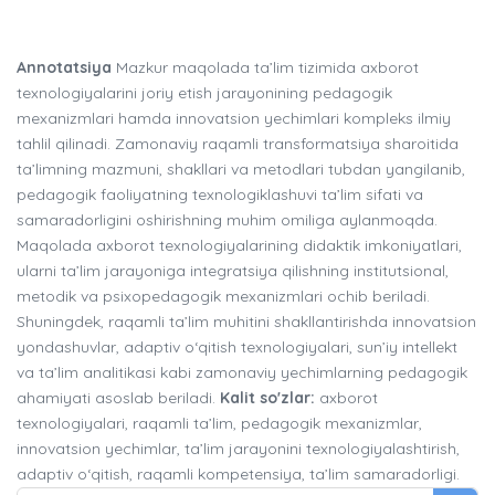
Annotatsiya
Mazkur maqolada ta’lim tizimida axborot
texnologiyalarini joriy etish jarayonining pedagogik
mexanizmlari hamda innovatsion yechimlari kompleks ilmiy
tahlil qilinadi. Zamonaviy raqamli transformatsiya sharoitida
ta’limning mazmuni, shakllari va metodlari tubdan yangilanib,
pedagogik faoliyatning texnologiklashuvi ta’lim sifati va
samaradorligini oshirishning muhim omiliga aylanmoqda.
Maqolada axborot texnologiyalarining didaktik imkoniyatlari,
ularni ta’lim jarayoniga integratsiya qilishning institutsional,
metodik va psixopedagogik mexanizmlari ochib beriladi.
Shuningdek, raqamli ta’lim muhitini shakllantirishda innovatsion
yondashuvlar, adaptiv o‘qitish texnologiyalari, sun’iy intellekt
va ta’lim analitikasi kabi zamonaviy yechimlarning pedagogik
ahamiyati asoslab beriladi.
Kalit so'zlar:
axborot
texnologiyalari, raqamli ta’lim, pedagogik mexanizmlar,
innovatsion yechimlar, ta’lim jarayonini texnologiyalashtirish,
adaptiv o‘qitish, raqamli kompetensiya, ta’lim samaradorligi.