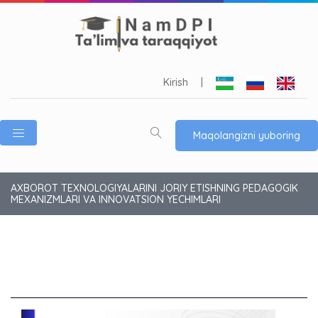
Kirish
|
Maqolangizni yuboring
AXBOROT TEXNOLOGIYALARINI JORIY ETISHNING PEDAGOGIK
MEXANIZMLARI VA INNOVATSION YECHIMLARI