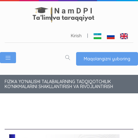
Kirish
|
Maqolangizni yuboring
FIZIKA YOʻNALISHI TALABALARNING TADQIQOTCHILIK
KO‘NIKMALARINI SHAKLLANTIRISH VA RIVOJLANTIRISH