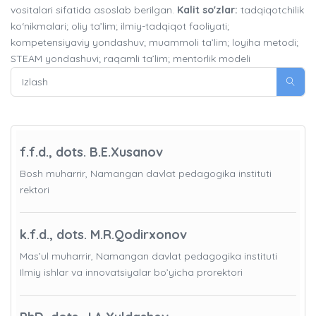
vositalari sifatida asoslab berilgan.
Kalit so'zlar:
tadqiqotchilik
ko‘nikmalari; oliy ta’lim; ilmiy-tadqiqot faoliyati;
kompetensiyaviy yondashuv; muammoli ta’lim; loyiha metodi;
STEAM yondashuvi; raqamli ta’lim; mentorlik modeli
f.f.d., dots. B.E.Xusanov
Bosh muharrir, Namangan davlat pedagogika instituti
rektori
k.f.d., dots. M.R.Qodirxonov
Mas’ul muharrir, Namangan davlat pedagogika instituti
Ilmiy ishlar va innovatsiyalar bo’yicha prorektori