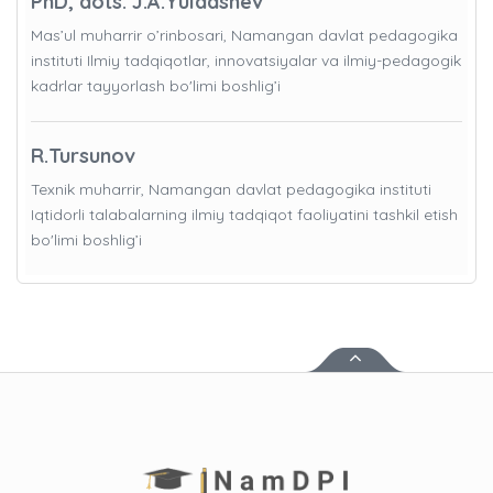
PhD, dots. J.A.Yuldashev
Mas’ul muharrir o’rinbosari, Namangan davlat pedagogika
instituti Ilmiy tadqiqotlar, innovatsiyalar va ilmiy-pedagogik
kadrlar tayyorlash bo'limi boshlig’i
R.Tursunov
Texnik muharrir, Namangan davlat pedagogika instituti
Iqtidorli talabalarning ilmiy tadqiqot faoliyatini tashkil etish
bo'limi boshlig’i