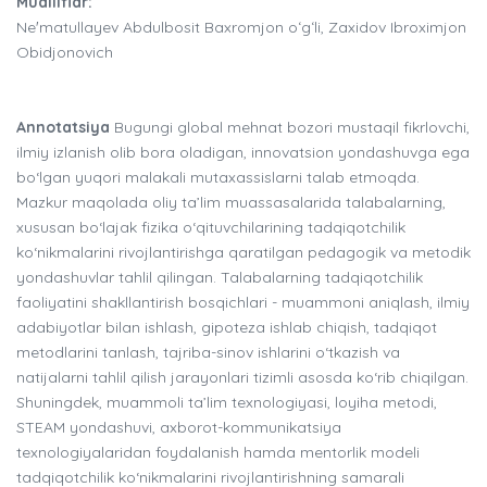
Mualliflar:
Neʼmatullayev Abdulbosit Baxromjon oʻgʻli, Zaxidov Ibroximjon
Obidjonovich
Annotatsiya
Bugungi global mehnat bozori mustaqil fikrlovchi,
ilmiy izlanish olib bora oladigan, innovatsion yondashuvga ega
bo‘lgan yuqori malakali mutaxassislarni talab etmoqda.
Mazkur maqolada oliy ta’lim muassasalarida talabalarning,
xususan bo‘lajak fizika o‘qituvchilarining tadqiqotchilik
ko‘nikmalarini rivojlantirishga qaratilgan pedagogik va metodik
yondashuvlar tahlil qilingan. Talabalarning tadqiqotchilik
faoliyatini shakllantirish bosqichlari - muammoni aniqlash, ilmiy
adabiyotlar bilan ishlash, gipoteza ishlab chiqish, tadqiqot
metodlarini tanlash, tajriba-sinov ishlarini o‘tkazish va
natijalarni tahlil qilish jarayonlari tizimli asosda ko‘rib chiqilgan.
Shuningdek, muammoli ta’lim texnologiyasi, loyiha metodi,
STEAM yondashuvi, axborot-kommunikatsiya
texnologiyalaridan foydalanish hamda mentorlik modeli
tadqiqotchilik ko‘nikmalarini rivojlantirishning samarali