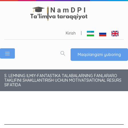
Kirish
|
Maqolangizni yuboring
S. LEMNING ILMIY-FANTASTIKA TALABALARNING FANLARARO
TAKLIFINI SHAKLLANTIRISH UCHUN MOTIVATSIATIONAL RESURS
SIFATIDA