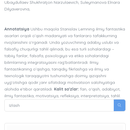
Ubaydullaev Shukhratjon Narzulaevich, Suleymanova Elnara
Dilyaverovna,
Annotatsiya
Ushbu maqola Stanislav Lemning ilmiy fantastika
asarlari orqali o’qish madaniyati va fanlararo tafakkurning
rivojlanishini o’rganadi. Unda yozuvchining adabiy uslubi va
falsafiy chuqurligi tahlil qilinadi, bu esa turli sohalardagi –
tabiiy fanlar, falsafa, psixologiya va etika sohalaridagi
bilimlarning integratsiyasini rag’batlantiradi. Ilmiy
fantastikaning o’qishga, tanqidiy fikrlashga va ilmiy va
texnologik taraqqiyotni tushunishga doimiy qiziqishni
uyg’otishga qodir janr sifatidagi motivatsion salohiyatiga
alohida e’tibor qaratiladi.
Kalit so'zlar:
fan, o‘qish, adabiyot,
ilmiy fantastika, motivatsiya, refleksiya, interpretatsiya, tahlil.