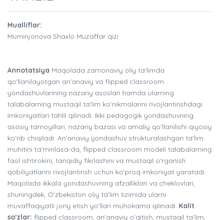
Mualliflar:
Muminjonova Shaxlo Muzaffar qizi
Annotatsiya
Maqolada zamonaviy oliy ta'limda
qo'llanilayotgan an'anaviy va flipped classroom
yondashuvlarining nazariy asoslari hamda ularning
talabalarning mustaqil ta'lim ko'nikmalarini rivojlantirishdagi
imkoniyatlari tahlil qilinadi. Ikki pedagogik yondashuvning
asosiy tamoyillari, nazariy bazasi va amaliy qo'llanilishi qiyosiy
ko'rib chiqiladi. An'anaviy yondashuv strukturalashgan ta'lim
muhitini ta'minlasa-da, flipped classroom modeli talabalarning
faol ishtirokini, tanqidiy fikrlashini va mustaqil o'rganish
qobiliyatlarini rivojlantirish uchun ko'proq imkoniyat yaratadi.
Maqolada ikkala yondashuvning afzalliklari va cheklovlari,
shuningdek, O'zbekiston oliy ta'lim tizimida ularni
muvaffaqiyatli joriy etish yo'llari muhokama qilinadi.
Kalit
so'zlar:
flipped classroom, an'anaviy o'qitish, mustaqil ta'lim,