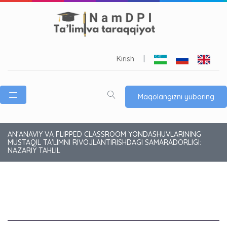
Kirish
|
Maqolangizni yuboring
AN'ANAVIY VA FLIPPED CLASSROOM YONDASHUVLARINING
MUSTAQIL TA'LIMNI RIVOJLANTIRISHDAGI SAMARADORLIGI:
NAZARIY TAHLIL