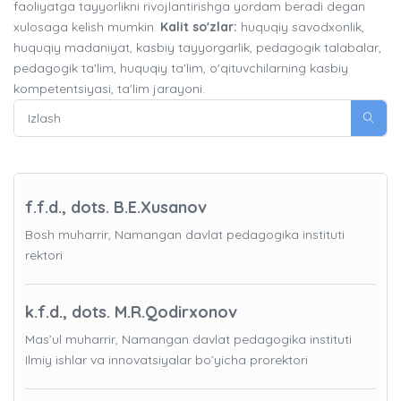
faoliyatga tayyorlikni rivojlantirishga yordam beradi degan
xulosaga kelish mumkin.
Kalit so'zlar:
huquqiy savodxonlik,
huquqiy madaniyat, kasbiy tayyorgarlik, pedagogik talabalar,
pedagogik ta'lim, huquqiy ta'lim, o'qituvchilarning kasbiy
kompetentsiyasi, ta'lim jarayoni.
f.f.d., dots. B.E.Xusanov
Bosh muharrir, Namangan davlat pedagogika instituti
rektori
k.f.d., dots. M.R.Qodirxonov
Mas’ul muharrir, Namangan davlat pedagogika instituti
Ilmiy ishlar va innovatsiyalar bo’yicha prorektori