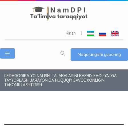
Kirish
|
Maqolangizni yuboring
PEDAGOGIKA YO‘NALISHI TALABALARINI KASBIY FAOLIYATGA
TAYYORLASH JARAYONIDA HUQUQIY SAVODXONLIGINI
TAKOMILLASHTIRISH