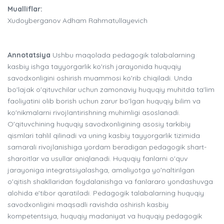
Mualliflar:
Xudoyberganov Adham Rahmatullayevich
Annotatsiya
Ushbu maqolada pedagogik talabalarning
kasbiy ishga tayyorgarlik ko'rish jarayonida huquqiy
savodxonligini oshirish muammosi ko'rib chiqiladi. Unda
bo'lajak o'qituvchilar uchun zamonaviy huquqiy muhitda ta'lim
faoliyatini olib borish uchun zarur bo'lgan huquqiy bilim va
ko'nikmalarni rivojlantirishning muhimligi asoslanadi.
O'qituvchining huquqiy savodxonligining asosiy tarkibiy
qismlari tahlil qilinadi va uning kasbiy tayyorgarlik tizimida
samarali rivojlanishiga yordam beradigan pedagogik shart-
sharoitlar va usullar aniqlanadi. Huquqiy fanlarni o'quv
jarayoniga integratsiyalashga, amaliyotga yo'naltirilgan
o'qitish shakllaridan foydalanishga va fanlararo yondashuvga
alohida e'tibor qaratiladi. Pedagogik talabalarning huquqiy
savodxonligini maqsadli ravishda oshirish kasbiy
kompetentsiya, huquqiy madaniyat va huquqiy pedagogik