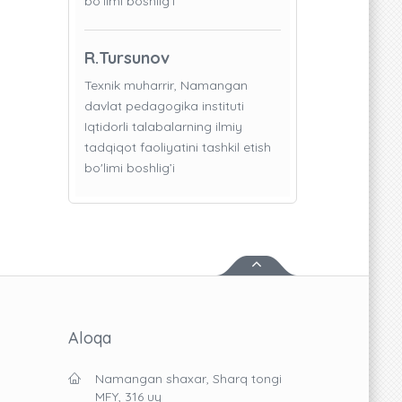
bo'limi boshlig’i
R.Tursunov
Texnik muharrir, Namangan
davlat pedagogika instituti
Iqtidorli talabalarning ilmiy
tadqiqot faoliyatini tashkil etish
bo'limi boshlig’i
Aloqa
Namangan shaxar, Sharq tongi
MFY, 316 uy