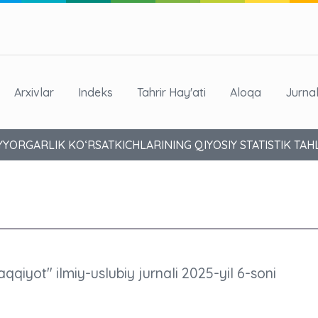
Arxivlar
Indeks
Tahrir Hay'ati
Aloqa
Jurna
ORGARLIK KO‘RSATKICHLARINING QIYOSIY STATISTIK TAHL
aqqiyot" ilmiy-uslubiy jurnali 2025-yil 6-soni