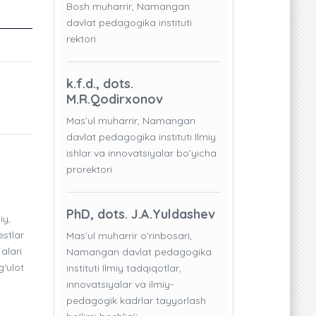
Bosh muharrir, Namangan
davlat pedagogika instituti
rektori
k.f.d., dots.
M.R.Qodirxonov
Mas’ul muharrir, Namangan
davlat pedagogika instituti Ilmiy
ishlar va innovatsiyalar bo’yicha
prorektori
PhD, dots. J.A.Yuldashev
iy,
estlar
Mas’ul muharrir o’rinbosari,
alari
Namangan davlat pedagogika
g‘ulot
instituti Ilmiy tadqiqotlar,
innovatsiyalar va ilmiy-
pedagogik kadrlar tayyorlash