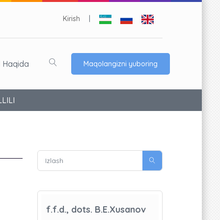
Kirish
|
l Haqida
Maqolangizni yuboring
LILI
f.f.d., dots. B.E.Xusanov