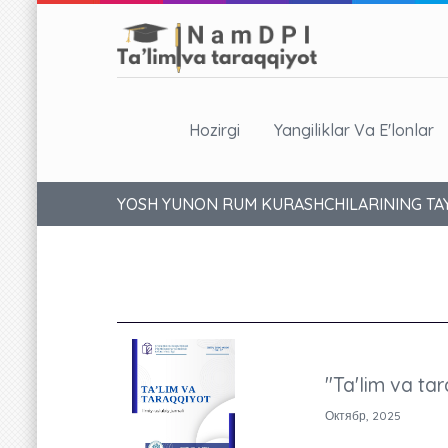
Hozirgi
Yangiliklar Va E'lonlar
YOSH YUNON RUM KURASHCHILARINING TAYY
"Ta'lim va tar
Октябр, 2025