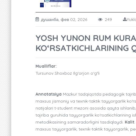
душанба, фев 02, 2026
249
Yukl
YOSH YUNON RUM KURA
KO‘RSATKICHLARINING Q
Mualliflar:
Tursunov Shoxboz Ilg‘orjon o‘g‘li
Annotatsiya
Mazkur tadqiqotda pedagogik tajriba
maxsus jismoniy va texnik-taktik tayyorgarlik ko‘rsa
natijalari t-student mezoni asosida qayta ishlanib, 
tajriba guruhida tayyorgarlik ko‘rsatkichlarining i
metodikasining samaradorligini tasdiqlaydi.
Kalit 
maxsus tayyorgarlik, texnik-taktik tayyorgarlik, peda