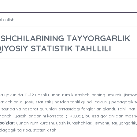
ab olish
SHCHILARINING TAYYORGARLIK
IYOSIY STATISTIK TAHLLILI
 yakunida 11–12 yoshli yunon-rum kurashchilarining umumiy jismon
tkichlari qiyosiy statistik jihatdan tahlil qilindi. Yakuniy pedagogik t
tajriba va nazorat guruhlari o‘rtasidagi farqlar aniqlandi. Tahlil natij
shonchli yaxshilanganini ko‘rsatdi (P<0,05), bu esa qo‘llanilgan mash
so'zlar:
yunon-rum kurashi, yosh kurashchilar, jismoniy tayyorgarlik,
gogik tajriba, statistik tahlil.