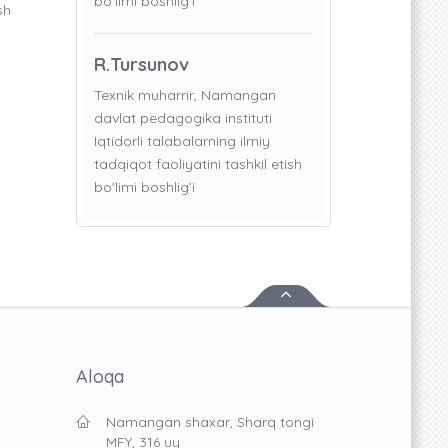
bo'limi boshlig’i
sh
R.Tursunov
Texnik muharrir, Namangan
davlat pedagogika instituti
Iqtidorli talabalarning ilmiy
tadqiqot faoliyatini tashkil etish
bo'limi boshlig’i
Aloqa
Namangan shaxar, Sharq tongi
MFY, 316 uy