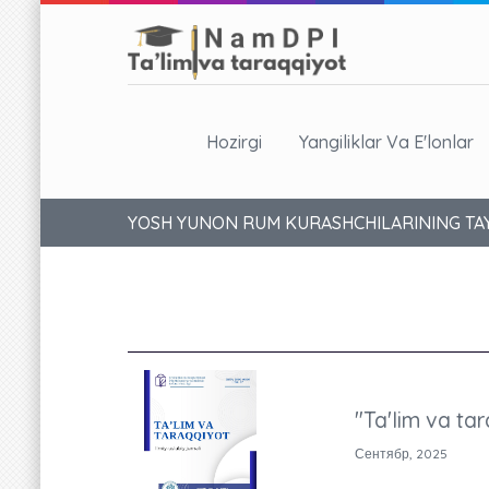
Hozirgi
Yangiliklar Va E'lonlar
YOSH YUNON RUM KURASHCHILARINING TAY
"Ta'lim va tar
Сентябр, 2025