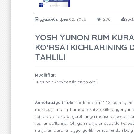
душанба, фев 02, 2026
290
Yukl
YOSH YUNON RUM KURA
KO‘RSATKICHLARINING 
TAHLILI
Mualliflar:
Tursunov Shoxboz Ilg‘orjon o‘g‘li
Annotatsiya
Mazkur tadqiqotda 11-12 yoshli yuno
maxsus jismoniy, hamda texnik-taktik tayyorgarlik k
tajriba va nazorat guruhlariga mansub sportchil
testlar qo‘llanildi. Olingan natijalar asosida t-stu
natijalari barcha tayyorgarlik komponentlari bo‘yi