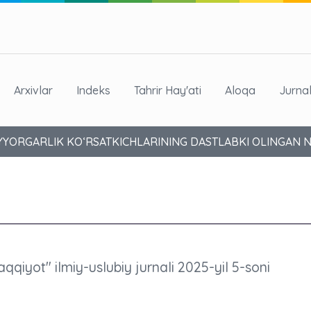
Arxivlar
Indeks
Tahrir Hay'ati
Aloqa
Jurna
YORGARLIK KO‘RSATKICHLARINING DASTLABKI OLINGAN NA
aqqiyot" ilmiy-uslubiy jurnali 2025-yil 5-soni