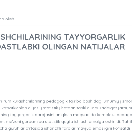
ab olish
SHCHILARINING TAYYORGARLIK
DASTLABKI OLINGAN NATIJALAR
n-rum kurashchilarining pedagogik tajriba boshidagi umumiy jismon
o‘satkichlari qiyosiy statistik jihatdan tahlil qilindi.Tadqiqot jaray
arning tayyorgarlik darajasini aniqlash maqsadida kompleks pedago
dent me’zoni yordamida statistik qayta ishlash amalga oshirildi. Tahlil
cha guruhlar o‘rtasida ishonchli farqlar mavjud emasligini ko‘rsatdi