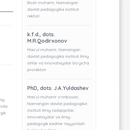
Bosh muharrir, Namangan
davlat pedagogika instituti
rektori
k.f.d., dots.
M.R.Qodirxonov
Mas’ul muharrir, Namangan
davlat pedagogika instituti Ilmiy
ishlar va innovatsiyalar bo’yicha
prorektori
PhD, dots. J.A.Yuldashev
Mas’ul muharrir o’rinbosari,
iy,
Namangan davlat pedagogika
onida
instituti Ilmiy tadqiqotlar,
gik
innovatsiyalar va ilmiy-
pedagogik kadrlar tayyorlash