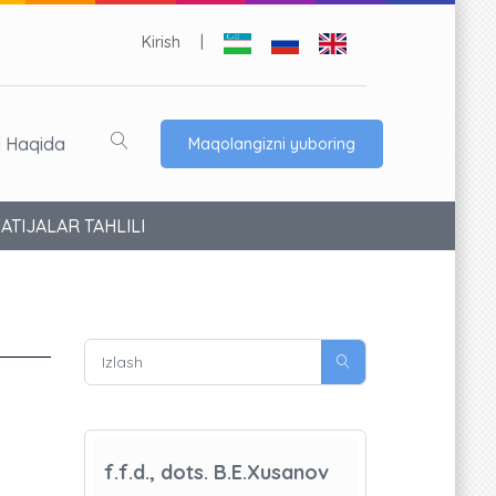
Kirish
|
l Haqida
Maqolangizni yuboring
TIJALAR TAHLILI
f.f.d., dots. B.E.Xusanov