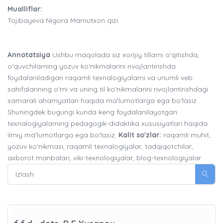
Mualliflar:
Tojibayeva Nigora Mamutxon qizi
Annotatsiya
Ushbu maqolada siz xorijiy tillarni o‘qitishda,
o‘quvchilarning yozuv ko‘nikmalarini rivojlantirishda
foydalaniladigan raqamli texnalogiyalarni va unumli veb
sahifalarining o‘rni va uning til ko‘nikmalarini rivojlantirishdagi
samarali ahamyatlari haqida maʼlumotlarga ega bo‘lasiz.
Shuningdek bugungi kunda keng foydalanilayotgan
texnalogiyalarning pedagogik-didaktika xususiyatlari haqida
ilmiy maʼlumotlarga ega bo‘lasiz.
Kalit so'zlar:
raqamli muhit,
yozuv ko‘nikmasi, raqamli texnalogiyalar, tadqiqotchilar,
axborot manbalari, viki-texnologiyalar, blog-texnologiyalar.