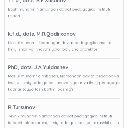
f.f.d., dots. B.E.Xusanov
Bosh muharrir, Namangan davlat pedagogika instituti
rektori
k.f.d., dots. M.R.Qodirxonov
Mas’ul muharrir, Namangan davlat pedagogika instituti
Ilmiy ishlar va innovatsiyalar bo’yicha prorektori
PhD, dots. J.A.Yuldashev
Mas’ul muharrir o’rinbosari, Namangan davlat pedagogika
instituti Ilmiy tadqiqotlar, innovatsiyalar va ilmiy-pedagogik
kadrlar tayyorlash bo'limi boshlig’i
R.Tursunov
Texnik muharrir, Namangan davlat pedagogika instituti
Iqtidorli talabalarning ilmiy tadqiqot faoliyatini tashkil etish