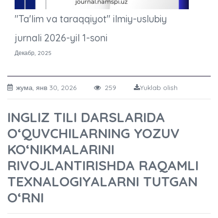
"Ta'lim va taraqqiyot" ilmiy-uslubiy
jurnali 2026-yil 1-soni
Декабр, 2025
жума, янв 30, 2026
259
Yuklab olish
INGLIZ TILI DARSLARIDA
OʻQUVCHILARNING YOZUV
KO‘NIKMALARINI
RIVOJLANTIRISHDA RAQAMLI
TEXNALOGIYALARNI TUTGAN
O‘RNI