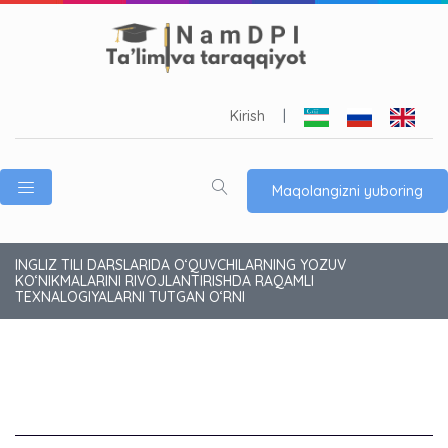
Kirish
|
Maqolangizni yuboring
INGLIZ TILI DARSLARIDA OʻQUVCHILARNING YOZUV
KO‘NIKMALARINI RIVOJLANTIRISHDA RAQAMLI
TEXNALOGIYALARNI TUTGAN O‘RNI