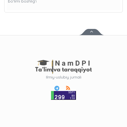
bo'limi boshlig’i
Ilmiy-uslubiy jurnali