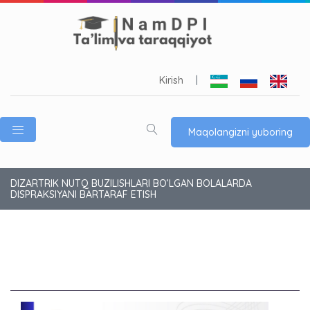
Kirish
|
Maqolangizni yuboring
DIZARTRIK NUTQ BUZILISHLARI BO‘LGAN BOLALARDA
DISPRAKSIYANI BARTARAF ETISH