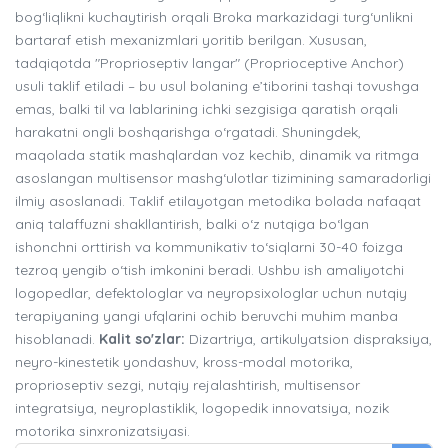
bog‘liqlikni kuchaytirish orqali Broka markazidagi turg‘unlikni
bartaraf etish mexanizmlari yoritib berilgan. Xususan,
tadqiqotda "Proprioseptiv langar" (Proprioceptive Anchor)
usuli taklif etiladi – bu usul bolaning e’tiborini tashqi tovushga
emas, balki til va lablarining ichki sezgisiga qaratish orqali
harakatni ongli boshqarishga o‘rgatadi. Shuningdek,
maqolada statik mashqlardan voz kechib, dinamik va ritmga
asoslangan multisensor mashg‘ulotlar tizimining samaradorligi
ilmiy asoslanadi. Taklif etilayotgan metodika bolada nafaqat
aniq talaffuzni shakllantirish, balki o‘z nutqiga bo‘lgan
ishonchni orttirish va kommunikativ to‘siqlarni 30-40 foizga
tezroq yengib o‘tish imkonini beradi. Ushbu ish amaliyotchi
logopedlar, defektologlar va neyropsixologlar uchun nutqiy
terapiyaning yangi ufqlarini ochib beruvchi muhim manba
hisoblanadi.
Kalit so'zlar:
Dizartriya, artikulyatsion dispraksiya,
neyro-kinestetik yondashuv, kross-modal motorika,
proprioseptiv sezgi, nutqiy rejalashtirish, multisensor
integratsiya, neyroplastiklik, logopedik innovatsiya, nozik
motorika sinxronizatsiyasi.