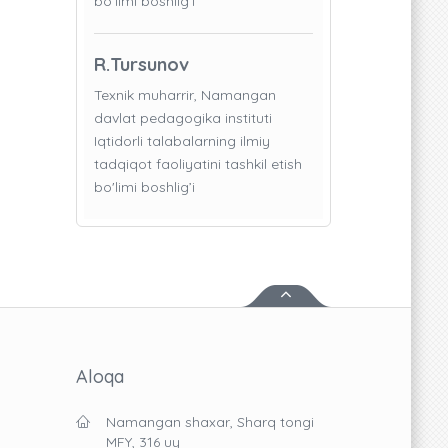
bo'limi boshlig’i
R.Tursunov
Texnik muharrir, Namangan
davlat pedagogika instituti
Iqtidorli talabalarning ilmiy
tadqiqot faoliyatini tashkil etish
bo'limi boshlig’i
Aloqa
Namangan shaxar, Sharq tongi
MFY, 316 uy