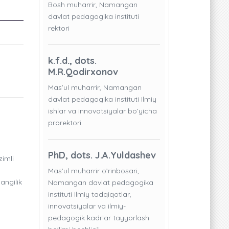
Bosh muharrir, Namangan
davlat pedagogika instituti
rektori
k.f.d., dots.
M.R.Qodirxonov
Mas’ul muharrir, Namangan
davlat pedagogika instituti Ilmiy
ishlar va innovatsiyalar bo’yicha
prorektori
PhD, dots. J.A.Yuldashev
zimli
Mas’ul muharrir o’rinbosari,
angilik
Namangan davlat pedagogika
instituti Ilmiy tadqiqotlar,
innovatsiyalar va ilmiy-
pedagogik kadrlar tayyorlash