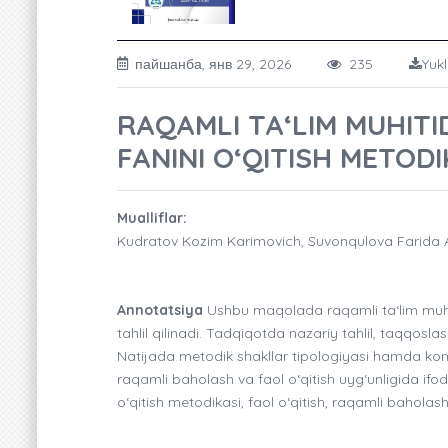
пайшанба, янв 29, 2026
235
Yukl
RAQAMLI TA‘LIM MUHIT
FANINI O‘QITISH METOD
Mualliflar:
Kudratov Kozim Karimovich, Suvonqulova Farida A
Annotatsiya
Ushbu maqolada raqamli ta‘lim muhitid
tahlil qilinadi. Tadqiqotda nazariy tahlil, taqqo
Natijada metodik shakllar tipologiyasi hamda komp
raqamli baholash va faol o‘qitish uyg‘unligida ifo
o‘qitish metodikasi, faol o‘qitish, raqamli bahol