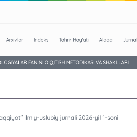
Arxivlar
Indeks
Tahrir Hay'ati
Aloqa
Jurna
LOGIYALAR FANINI O‘QITISH METODIKASI VA SHAKLLARI
aqqiyot" ilmiy-uslubiy jurnali 2026-yil 1-soni