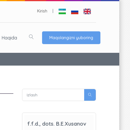
Kirish
|
l Haqida
Maqolangizni yuboring
f.f.d., dots. B.E.Xusanov