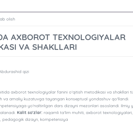
ab olish
IDA AXBOROT TEXNOLOGIYALAR
IKASI VA SHAKLLARI
bdurashid qizi
a axborot texnologiyalar fanini o‘qitish metodikasi va shakllari ti
slash va amaliy kuzatuvga tayangan konseptual yondashuv qo‘llandi.
etensiyaga yo‘naltirilgan dars dizayni mezonlari asoslandi. Ilmiy y
dalanadi.
Kalit so'zlar:
raqamli ta‘lim muhiti, axborot texnologiyalari,
ash, pedagogik dizayn, kompetensiya