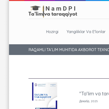
Hozirgi
Yangiliklar Va E'lonlar
RAQAMLI TA‘LIM MUHITIDA AXBOROT TEXNO
"Ta'lim va tar
Декабр, 2025