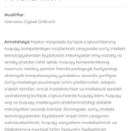
Mualliflar:
Xolmatov Oybek Orifovich
Annotatsiya
Mazkur maqolada bo‘lajak o‘qituvchilarning
huquqiy kompetentligini rivojlantirish jarayonida sun’iy intellekt
texnologiyalaridan foydalanish imkoniyatlari ilmiy-nazariy va
amaliy jihatdan tahlil qilinib, huquqiy kompetentlikning
mazmuni, tarkibiy qismlari hamda pedagogik faoliyatdagi
ahamiyati kompetensiyaviy yondashuv asosida yoritilgan.
Sun’iy intellektga asoslangan ta’lim platformalari, adaptiv
o‘qitish tizimlari, virtual maslahatchilar va intellektual testlash
vositalarining bo‘lajak o‘qituvchilarda huquqiy bilim, huquqiy
ong va huquqiy madaniyatni shakllantirishdagi didaktik
imkoniyatlari asoslab beriladi. Shuningdek, sun’iy intellekt
texnologiyalaridan foydalanish orqali ta’lim jarayonini
individuallashtirish, huquqiy vaziyatlarni modellashtirish va
talabalarning mustaqil ta’lim faoliyatini faollashtirish