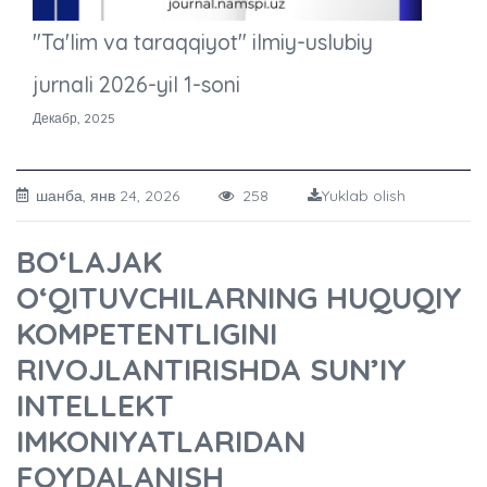
"Ta'lim va taraqqiyot" ilmiy-uslubiy
jurnali 2026-yil 1-soni
Декабр, 2025
шанба, янв 24, 2026
258
Yuklab olish
BO‘LAJAK
O‘QITUVCHILARNING HUQUQIY
KOMPETENTLIGINI
RIVOJLANTIRISHDA SUN’IY
INTELLEKT
IMKONIYATLARIDAN
FOYDALANISH