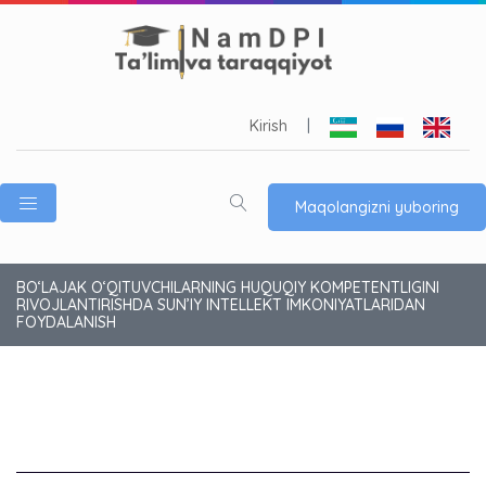
Kirish
|
Maqolangizni yuboring
BO‘LAJAK O‘QITUVCHILARNING HUQUQIY KOMPETENTLIGINI
RIVOJLANTIRISHDA SUN’IY INTELLEKT IMKONIYATLARIDAN
FOYDALANISH