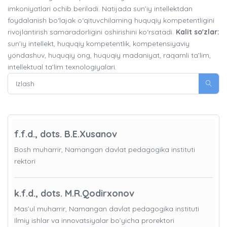
imkoniyatlari ochib beriladi. Natijada sun’iy intellektdan
foydalanish bo‘lajak o‘qituvchilarning huquqiy kompetentligini
rivojlantirish samaradorligini oshirishini ko‘rsatadi.
Kalit so'zlar:
sun’iy intellekt, huquqiy kompetentlik, kompetensiyaviy
yondashuv, huquqiy ong, huquqiy madaniyat, raqamli ta’lim,
intellektual ta’lim texnologiyalari.
f.f.d., dots. B.E.Xusanov
Bosh muharrir, Namangan davlat pedagogika instituti
rektori
k.f.d., dots. M.R.Qodirxonov
Mas’ul muharrir, Namangan davlat pedagogika instituti
Ilmiy ishlar va innovatsiyalar bo’yicha prorektori