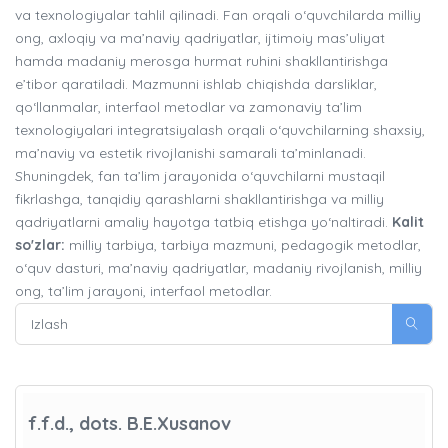
va texnologiyalar tahlil qilinadi. Fan orqali o‘quvchilarda milliy
ong, axloqiy va ma’naviy qadriyatlar, ijtimoiy mas’uliyat
hamda madaniy merosga hurmat ruhini shakllantirishga
e’tibor qaratiladi. Mazmunni ishlab chiqishda darsliklar,
qo‘llanmalar, interfaol metodlar va zamonaviy ta’lim
texnologiyalari integratsiyalash orqali o‘quvchilarning shaxsiy,
ma’naviy va estetik rivojlanishi samarali ta’minlanadi.
Shuningdek, fan ta’lim jarayonida o‘quvchilarni mustaqil
fikrlashga, tanqidiy qarashlarni shakllantirishga va milliy
qadriyatlarni amaliy hayotga tatbiq etishga yo‘naltiradi.
Kalit
so'zlar:
milliy tarbiya, tarbiya mazmuni, pedagogik metodlar,
o‘quv dasturi, ma’naviy qadriyatlar, madaniy rivojlanish, milliy
ong, ta’lim jarayoni, interfaol metodlar.
f.f.d., dots. B.E.Xusanov