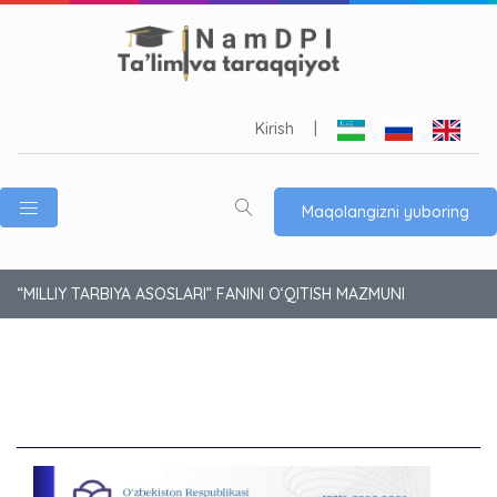
Kirish
|
Maqolangizni yuboring
“MILLIY TARBIYA ASOSLARI” FANINI O‘QITISH MAZMUNI