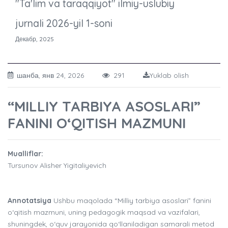
"Ta'lim va taraqqiyot" ilmiy-uslubiy
jurnali 2026-yil 1-soni
Декабр, 2025
шанба, янв 24, 2026
291
Yuklab olish
“MILLIY TARBIYA ASOSLARI”
FANINI O‘QITISH MAZMUNI
Mualliflar:
Tursunov Alisher Yigitaliyevich
Annotatsiya
Ushbu maqolada “Milliy tarbiya asoslari” fanini
o‘qitish mazmuni, uning pedagogik maqsad va vazifalari,
shuningdek, o‘quv jarayonida qo‘llaniladigan samarali metod