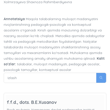
Xolmirzayeva Shaxnoza Rahimberdiyevna
Annotatsiya
Maqola talabalarning muloqot madaniyatini
rivojlantirishning pedagogik-psixologik va kontseptual
asoslarini o‘rganadi. Kirish qismida mavzuning dolzarbligi va
nazariy asoslari ko‘rib chiqiladi. Metodika qismida adabiyotlar
tahlili va pedagogik metodlardan foydalanilgan. Natijalar
talabalarda muloqot madaniyatini shakllantirishning asosiy
tamoyillari va mexanizmlarini ko‘rsatadi. Muhokama qismida
ushbu asoslarning amaliy ahamiyati muhokama qilinadi.
Kalit
so'zlar:
talabalar, muloqot madaniyati, pedagogik asoslar,
psixologik tamoyillar, kontseptual asoslar
f.f.d., dots. B.E.Xusanov
Bosh muharrir, Namangan davlat pedagogika instituti