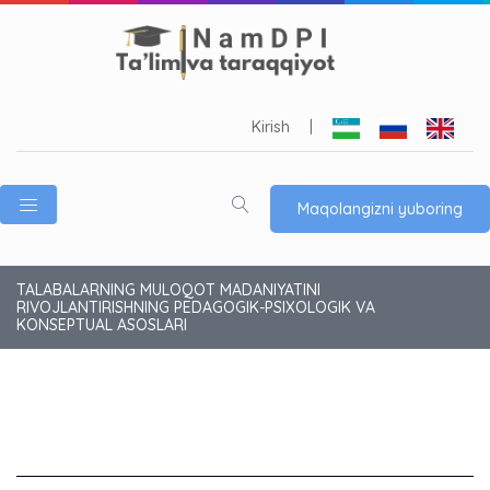
Kirish
|
Maqolangizni yuboring
TALABALARNING MULOQOT MADANIYATINI
RIVOJLANTIRISHNING PEDAGOGIK-PSIXOLOGIK VA
KONSEPTUAL ASOSLARI