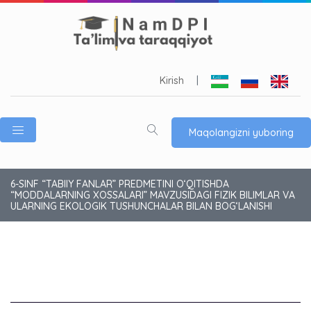
Kirish
|
Maqolangizni yuboring
6-SINF “TABIIY FANLAR” PREDMETINI OʻQITISHDA
“MODDALARNING XOSSALARI” MAVZUSIDAGI FIZIK BILIMLAR VA
ULARNING EKOLOGIK TUSHUNCHALAR BILAN BOG‘LANISHI