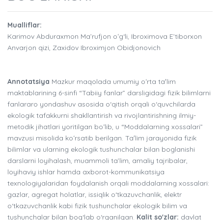
Mualliflar:
Karimov Abduraxmon Ma’rufjon oʻg‘li, Ibroximova E’tiborxon
Anvarjon qizi, Zaxidov Ibroximjon Obidjonovich
Annotatsiya
Mazkur maqolada umumiy oʻrta taʼlim
maktablarining 6-sinfi “Tabiiy fanlar” darsligidagi fizik bilimlarni
fanlararo yondashuv asosida o‘qitish orqali o‘quvchilarda
ekologik tafakkurni shakllantirish va rivojlantirishning ilmiy-
metodik jihatlari yoritilgan boʻlib, u “Moddalarning xossalari”
mavzusi misolida koʻrsatib berilgan. Taʼlim jarayonida fizik
bilimlar va ularning ekologik tushunchalar bilan boglanishi
darslarni loyihalash, muammoli ta’lim, amaliy tajribalar,
loyihaviy ishlar hamda axborot-kommunikatsiya
texnologiyalaridan foydalanish orqali moddalarning xossalari:
gazlar, agregat holatlar, issiqlik o‘tkazuvchanlik, elektr
o‘tkazuvchanlik kabi fizik tushunchalar ekologik bilim va
tushunchalar bilan bog‘lab o‘rganilgan.
Kalit so'zlar:
davlat