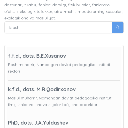
dasturlari, “Tabiiy fanlar” darsligi, fizik bilimlar, fanlararo
oʻqitish, ekologik tafakkur, atrof-muhit, moddalarning xossalari,
ekologik ong va mas’uliyat.
f.f.d., dots. B.E.Xusanov
Bosh muharrir, Namangan davlat pedagogika instituti
rektori
k.f.d., dots. M.R.Qodirxonov
Mas’ul muharrir, Namangan davlat pedagogika instituti
Ilmiy ishlar va innovatsiyalar bo’yicha prorektori
PhD, dots. J.A.Yuldashev