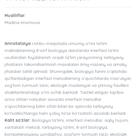
Mualliflar:
Madina Imomova
Annotatsiya
Ushbu maqolada umumiy o‘rta ta’lim
maktablarining 8-sinf biologiya darslarida interfaol ta’lim
usullaridan foydalanish orqali ta’lim jarayonining tarbiyaviy
jihatlarini takomillashtirish masalalari ilmiy-nazariy va amaliy
jihatdan tahlil qilinadi. Shuningdek, biologiya fanini o‘qitishda
qo‘llaniladigan interfaol metodlarning o‘quvchilarda mas’uliyat,
sog‘lom turmush tarzi, ekologik madaniyat va ijtimoiy faollikni
shakllantirishdagi o‘rni ochib beriladi. Tashkil etilgan tajriba-
sinov ishlari natijalari asosida interfaol metodlar
o‘quvchilarning bilim sifati bilan bir qatorda tarbiyaviy
ko‘rsatkichlariga ham ijobiy ta’sir ko‘rsatishi asoslab beriladi.
Kalit so'zlar:
Biologiya ta’limi, interfaol metodlar, aqliy hujum,
xaritalash metodi, tarbiyaviy ta’lim, 8-sinf biologiya,
kompetensiyaviy yondashuv, sog‘lom turmush tarzi, ekologik