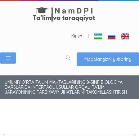
Kirish
|
Maqolangizni yuboring
UMUMIY O‘RTA TA’LIM MAKTABLARINING 8-SINF BIOLOGIYA
DARSLARIDA INTERFAOL USULLAR ORQALI TA’LIM
JARAYONINING TARBIYAVIY JIHATLARINI TAKOMILLASHTIRISH