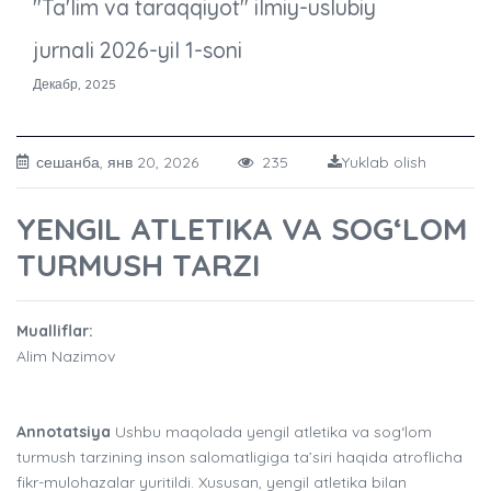
"Ta'lim va taraqqiyot" ilmiy-uslubiy
jurnali 2026-yil 1-soni
Декабр, 2025
сешанба, янв 20, 2026
235
Yuklab olish
YENGIL ATLETIKA VA SOG‘LOM
TURMUSH TARZI
Mualliflar:
Alim Nazimov
Annotatsiya
Ushbu maqolada yengil atletika va sog‘lom
turmush tarzining inson salomatligiga ta’siri haqida atroflicha
fikr-mulohazalar yuritildi. Xususan, yengil atletika bilan