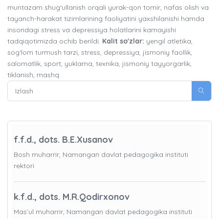
muntazam shug‘ullanish orqali yurak-qon tomir, nafas olish va
tayanch-harakat tizimlarining faoliyatini yaxshilanishi hamda
insondagi stress va depressiya holatlarini kamayishi
tadqiqotimizda ochib berildi.
Kalit so'zlar:
yengil atletika,
sog‘lom turmush tarzi, stress, depressiya, jismoniy faollik,
salomatlik, sport, yuklama, texnika, jismoniy tayyorgarlik,
tiklanish, mashq.
f.f.d., dots. B.E.Xusanov
Bosh muharrir, Namangan davlat pedagogika instituti
rektori
k.f.d., dots. M.R.Qodirxonov
Mas’ul muharrir, Namangan davlat pedagogika instituti