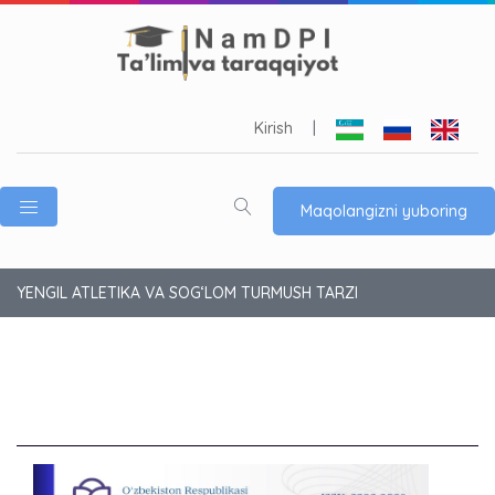
Kirish
|
Maqolangizni yuboring
YENGIL ATLETIKA VA SOG‘LOM TURMUSH TARZI