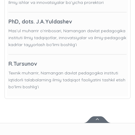
Ilmiy ishlar va innovatsiyalar bo’yicha prorektori
PhD, dots. J.A.Yuldashev
Mas’ul muharrir o’rinbosari, Namangan davlat pedagogika
instituti Ilmiy tadqiqotlar, innovatsiyalar va ilmiy-pedagogik
kadrlar tayyorlash bo'limi boshlig’i
R.Tursunov
Texnik muharrir, Namangan davlat pedagogika instituti
Iqtidorli talabalarning ilmiy tadqiqot faoliyatini tashkil etish
bo'limi boshlig’i