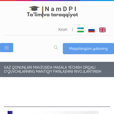
Kirish
|
Maqolangizni yuboring
GAZ QONUNLARI MAVZUSIDA MASALA YECHISH ORQALI
O‘QUVCHILARNING MANTIQIY FIKRLASHINI RIVOJLANTIRISH