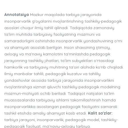
Annotatsiya
Mazkur maqolada tarbiya jarayonida
insonparvarlik g‘oyalarini rivojlantirishning tashkiliy-pedagogik
asoslari chuqur ilmiy tahlil qilinadi. Tadqiqotda zamonaviy
ta’lim muhitida tarbiyaviy faoliyatning mazmuni va
samaradorligini oshirishda insonparvarlik yondashuvining o‘rni
va ahamiyati asoslab berilgan. Inson shaxsining ijtimoiy,
axloqiy va ma’naviy kamolotini ta’minlashda pedagogik
jarayonning tashkiliy jihatlari, ta’lim subyektlari o‘rtasidagi
hamkorlik va tarbiyaviy muhitning ta’siri alohida ko‘rib chiqiladi.
Ilmiy manbalar tahlili, pedagogik kuzatuv va tahliliy
yondashuvlar asosida tarbiya jarayonida insonparvarlikni
rivojlantirishga xizmat qiluvchi tashkiliy-pedagogik modelning
mazmun-mohiyati ochib beriladi. Tadqiqot natijalari ta’lim
muassasalarida tarbiyaviy ishlarni takomillashtirish hamda
insonparvarlikka asoslangan pedagogik faoliyatni samarali
tashkil etishda amaliy ahamiyat kasb etadi.
Kalit so'zlar:
tarbiya jarayoni, insonparvarlik, pedagogik model, tashkiliy-
pedagogik faoliyat, ma’naviy-axloqiy tarbiya.