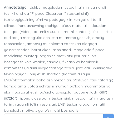
Annotatsiya
. Ushbu maqolada mustaqil ta’limni samarali
tashkil etishda “Flipped Classroom” (teskari sinf)
texnologiyasining o‘rni va pedagogik imkoniyatlari tahlil
qilinadi. Yondashuvning mohiyati o‘quv materialini darsdan
tashqari (video, raqamli resurslar, matnli kontent) o‘zlashtirish,
auditoriya mashg‘ulotlarini esa muammo yechish, amaliy
topshiriqlar, jamoaviy muhokama va teskari aloqaga
yo‘naltirishdan iborat ekani asoslanadi. Maqolada flipped
modelning mustaqil o‘rganish motivatsiyasi, o‘zini o‘zi
boshqarish ko‘nikmalari, tanqidiy fikrlash va hamkorlik
kompetensiyalarini rivojlantirishga ta’siri yoritiladi. Shuningdek,
texnologiyani joriy etish shartlari (kontent dizayni,
LMS/platformalar, baholash mezonlari, o‘qituvchi fasilitatorligi)
hamda amaliyotda uchrashi mumkin bo‘lgan muammolar va
ularni bartaraf etish bo‘yicha tavsiyalar bayon etiladi.
Kalit
so'zlar:
flipped classroom, teskari sinf, mustaqil ta’lim, aralash
ta’lim, raqamli ta’lim resurslari, LMS, teskari aloqa, formatif
baholash, motivatsiya, o‘zini o‘zi boshqarish.