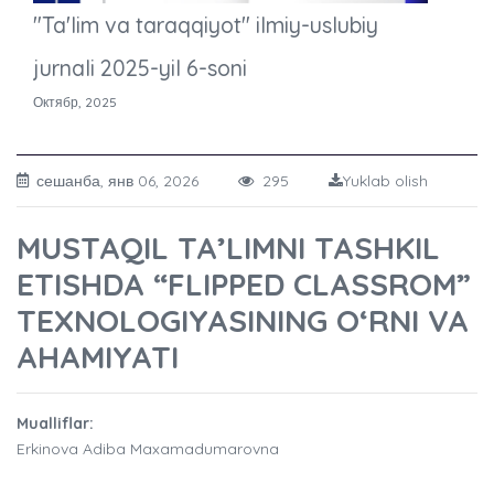
"Ta'lim va taraqqiyot" ilmiy-uslubiy
jurnali 2025-yil 6-soni
Октябр, 2025
сешанба, янв 06, 2026
295
Yuklab olish
MUSTAQIL TA’LIMNI TASHKIL
ETISHDA “FLIPPED CLASSROM”
TEXNOLOGIYASINING O‘RNI VA
AHAMIYATI
Mualliflar:
Erkinova Adiba Maxamadumarovna