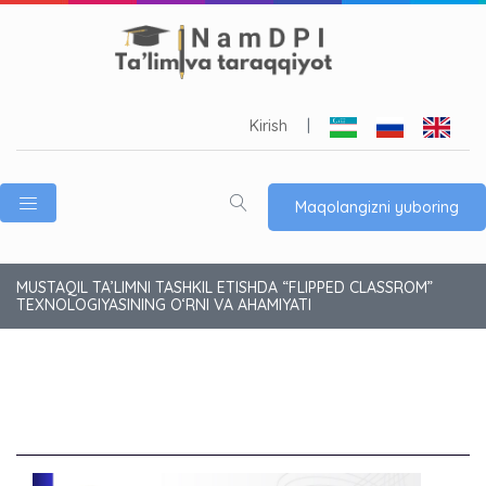
Kirish
|
Maqolangizni yuboring
MUSTAQIL TA’LIMNI TASHKIL ETISHDA “FLIPPED CLASSROM”
TEXNOLOGIYASINING O‘RNI VA AHAMIYATI