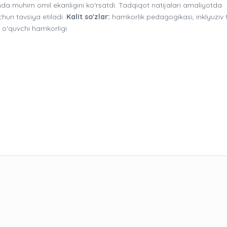
hda muhim omil ekanligini ko‘rsatdi. Tadqiqot natijalari amaliyotda
chun tavsiya etiladi.
Kalit so'zlar:
hamkorlik pedagogikasi, inklyuziv t
i, o‘quvchi hamkorligi