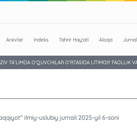
Arxivlar
Indeks
Tahrir Hay'ati
Aloqa
Jurna
V TA’LIMDA O‘QUVCHILAR O‘RTASIDA IJTIMOIY FAOLLIK V
aqqiyot" ilmiy-uslubiy jurnali 2025-yil 6-soni