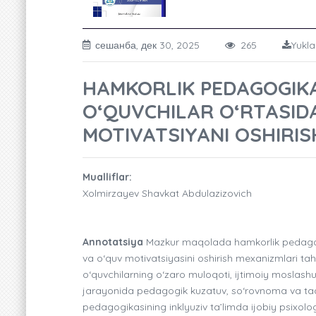
сешанба, дек 30, 2025
265
Yukla
HAMKORLIK PEDAGOGIKA
O‘QUVCHILAR O‘RTASIDA
MOTIVATSIYANI OSHIRI
Mualliflar:
Xolmirzayev Shavkat Abdulazizovich
Annotatsiya
Mazkur maqolada hamkorlik pedagogika
va o‘quv motivatsiyasini oshirish mexanizmlari tah
o‘quvchilarning o‘zaro muloqoti, ijtimoiy moslashuv
jarayonida pedagogik kuzatuv, so‘rovnoma va taq
pedagogikasining inklyuziv ta’limda ijobiy psixolog