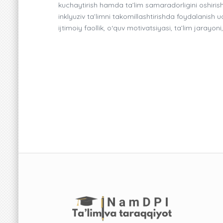
kuchaytirish hamda ta’lim samaradorligini oshiris
inklyuziv ta’limni takomillashtirishda foydalanish u
ijtimoiy faollik, o‘quv motivatsiyasi, ta’lim jarayon