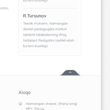
bo'limi boshlig’i
a’lim,
R.Tursunov
Texnik muharrir, Namangan
davlat pedagogika instituti
Iqtidorli talabalarning ilmiy
tadqiqot faoliyatini tashkil etish
bo'limi boshlig’i
Aloqa
Namangan shaxar, Sharq tongi
MFY, 316 uy