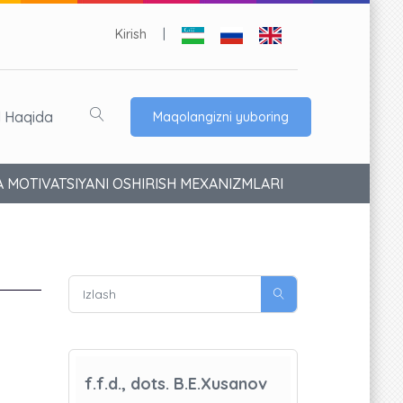
Kirish
|
l Haqida
Maqolangizni yuboring
A MOTIVATSIYANI OSHIRISH MEXANIZMLARI
f.f.d., dots. B.E.Xusanov