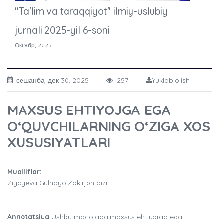
"Ta'lim va taraqqiyot" ilmiy-uslubiy
jurnali 2025-yil 6-soni
Октябр, 2025
сешанба, дек 30, 2025
257
Yuklab olish
MAXSUS EHTIYOJGA EGA
O‘QUVCHILARNING O‘ZIGA XOS
XUSUSIYATLARI
Mualliflar:
Ziyayeva Gulhayo Zokirjon qizi
Annotatsiya
Ushbu maqolada maxsus ehtiyojga ega