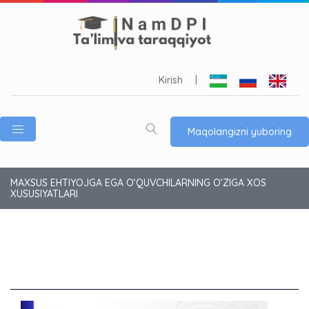
Kirish
|
Maqolangizni yuboring
MAXSUS EHTIYOJGA EGA O‘QUVCHILARNING O‘ZIGA XOS
XUSUSIYATLARI