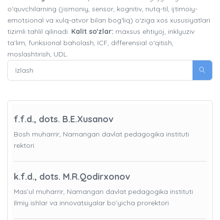
o‘quvchilarning (jismoniy, sensor, kognitiv, nutq-til, ijtimoiy-
emotsional va xulq-atvor bilan bog‘liq) o‘ziga xos xususiyatlari
tizimli tahlil qilinadi.
Kalit so'zlar:
maxsus ehtiyoj, inklyuziv
ta’lim, funksional baholash, ICF, differensial o‘qitish,
moslashtirish, UDL.
f.f.d., dots. B.E.Xusanov
Bosh muharrir, Namangan davlat pedagogika instituti
rektori
k.f.d., dots. M.R.Qodirxonov
Mas’ul muharrir, Namangan davlat pedagogika instituti
Ilmiy ishlar va innovatsiyalar bo’yicha prorektori