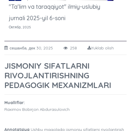
"Ta'lim va taraqqiyot" ilmiy-uslubiy
jurnali 2025-yil 6-soni
Октябр, 2025
сешанба, дек 30, 2025
258
Yuklab olish
JISMONIY SIFATLARNI
RIVOJLANTIRISHNING
PEDAGOGIK MEXANIZMLARI
Mualliflar:
Raximov Bobirjon Abdurasulovich
Annotatsiya
Ushbu maqolada jismoniy sifatlarni rivojlantirish