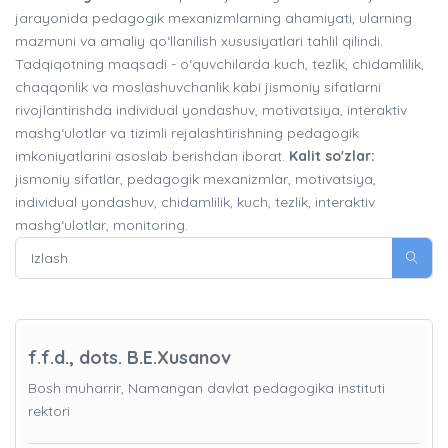
jarayonida pedagogik mexanizmlarning ahamiyati, ularning
mazmuni va amaliy qo‘llanilish xususiyatlari tahlil qilindi.
Tadqiqotning maqsadi - o‘quvchilarda kuch, tezlik, chidamlilik,
chaqqonlik va moslashuvchanlik kabi jismoniy sifatlarni
rivojlantirishda individual yondashuv, motivatsiya, interaktiv
mashg‘ulotlar va tizimli rejalashtirishning pedagogik
imkoniyatlarini asoslab berishdan iborat.
Kalit so'zlar:
jismoniy sifatlar, pedagogik mexanizmlar, motivatsiya,
individual yondashuv, chidamlilik, kuch, tezlik, interaktiv
mashg‘ulotlar, monitoring.
f.f.d., dots. B.E.Xusanov
Bosh muharrir, Namangan davlat pedagogika instituti
rektori