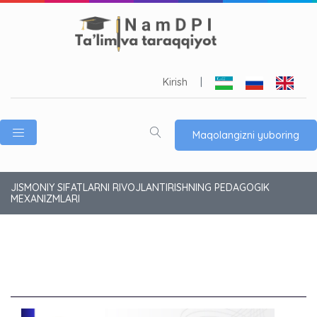
Kirish
|
Maqolangizni yuboring
JISMONIY SIFATLARNI RIVOJLANTIRISHNING PEDAGOGIK
MEXANIZMLARI