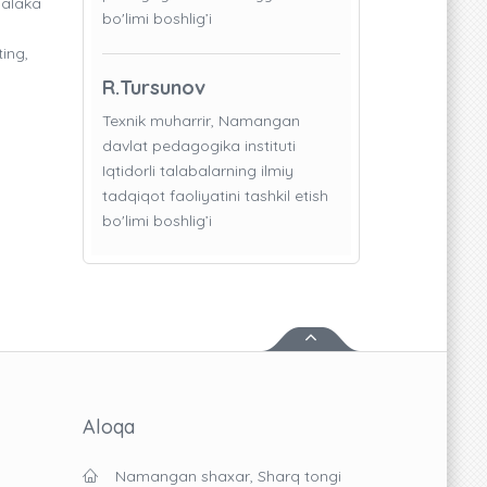
malaka
bo'limi boshlig’i
ting,
R.Tursunov
Texnik muharrir, Namangan
davlat pedagogika instituti
Iqtidorli talabalarning ilmiy
tadqiqot faoliyatini tashkil etish
bo'limi boshlig’i
Aloqa
Namangan shaxar, Sharq tongi