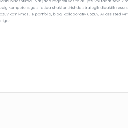
i birlashtiradi. Natijada raqamli vositalar yozuvni faqat texnik 
diy kompetensiya sifatida shakllantirishda strategik didaktik resurs
ozuv ko‘nikmasi, e-portfolio, blog, kollaborativ yozuv, AI-assisted wri
riyasi.