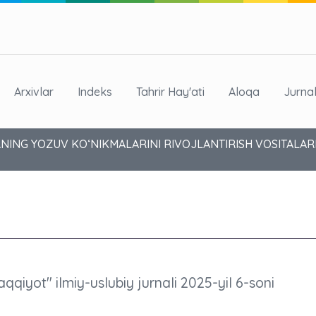
Arxivlar
Indeks
Tahrir Hay'ati
Aloqa
Jurna
ING YOZUV KO‘NIKMALARINI RIVOJLANTIRISH VOSITALARI
aqqiyot" ilmiy-uslubiy jurnali 2025-yil 6-soni