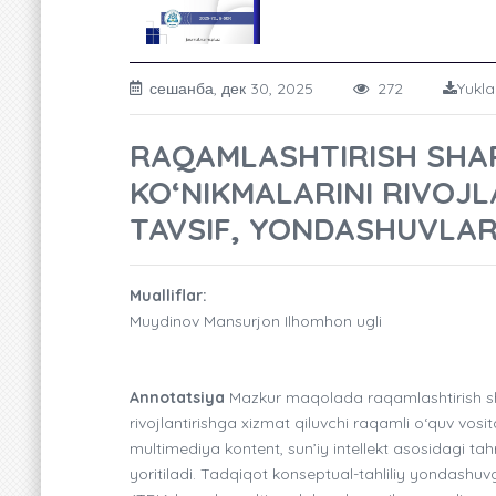
сешанба, дек 30, 2025
272
Yukla
RAQAMLASHTIRISH SHA
KO‘NIKMALARINI RIVOJL
TAVSIF, YONDASHUVLAR
Mualliflar:
Muydinov Mansurjon Ilhomhon ugli
Annotatsiya
Mazkur maqolada raqamlashtirish shar
rivojlantirishga xizmat qiluvchi raqamli o‘quv vosita
multimediya kontent, sun’iy intellekt asosidagi tahr
yoritiladi. Tadqiqot konseptual-tahliliy yondashu