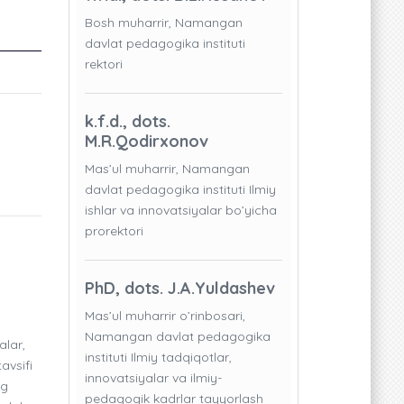
Bosh muharrir, Namangan
davlat pedagogika instituti
rektori
k.f.d., dots.
M.R.Qodirxonov
Mas’ul muharrir, Namangan
davlat pedagogika instituti Ilmiy
ishlar va innovatsiyalar bo’yicha
prorektori
PhD, dots. J.A.Yuldashev
Mas’ul muharrir o’rinbosari,
Namangan davlat pedagogika
alar,
instituti Ilmiy tadqiqotlar,
avsifi
innovatsiyalar va ilmiy-
ng
pedagogik kadrlar tayyorlash