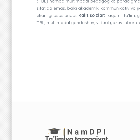
(TBL) hamda multimodal pedagogika paradigmalarin
sifatida emas, balki akademik, kommunikativ va ijo
ekanligi asoslanadi.
Kalit so'zlar:
raqamli ta’lim, y
TBL, multimodal yondashuv, virtual yozuv laborato