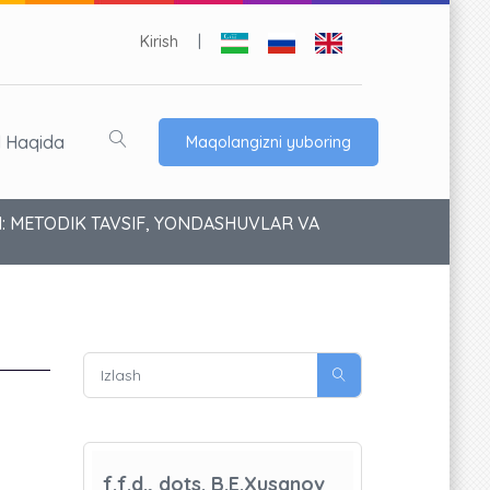
Kirish
|
l Haqida
Maqolangizni yuboring
: METODIK TAVSIF, YONDASHUVLAR VA
f.f.d., dots. B.E.Xusanov