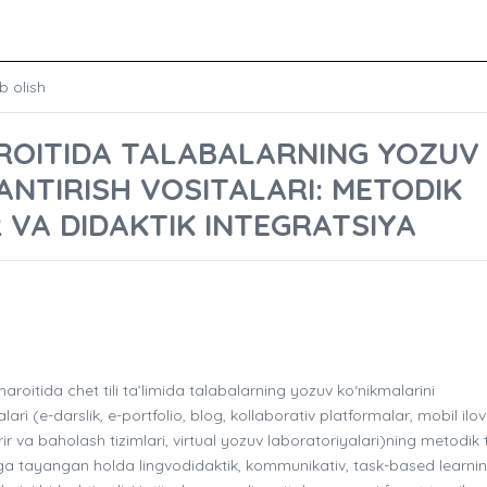
b olish
ROITIDA TALABALARNING YOZUV
ANTIRISH VOSITALARI: METODIK
 VA DIDAKTIK INTEGRATSIYA
oitida chet tili ta’limida talabalarning yozuv ko‘nikmalarini
lari (e-darslik, e-portfolio, blog, kollaborativ platformalar, mobil ilov
ir va baholash tizimlari, virtual yozuv laboratoriyalari)ning metodik t
vga tayangan holda lingvodidaktik, kommunikativ, task-based learni