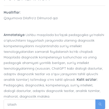
Mualliflar:
Qayumova Dilafro'z Dilmurod qizi
Annotatsiya
Ushbu maqolada bo‘lajak pedagogika yo‘nalishi
o‘qituvchilarni tayyorlash jarayonida ularning diagnostik
kompetensiyalarini rivojlantirishda sun’iy intellekt
texnologiyalaridan samarali foydalanish ko‘rib chiqiladi.
Maqolada diagnostik kompetensiya tushunchasi va uning
pedagogik ahamiyati yoritilib berilgan, sun’iy intellekt
texnologiyalarining (xususan, ChatGPT kabi dialogli dasturlar,
adaptiv diagnostik testlar va o‘quv jarayonini tahlil qiluvchi
analitik tizimlar) ta’limdagi o‘rni tahlil qilinadi.
Kalit so'zlar:
Pedagogika, diagnostika, kompetensiya, sun’iy intellekt,
dialogli dasturlar, adaptiv diagnostik testlar, analitik tizimlar,
mahorat, diagnostik malaka.