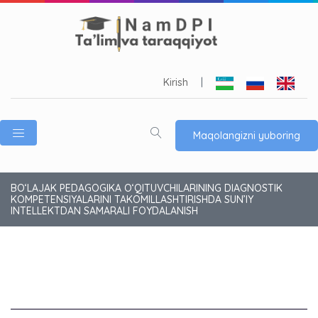
Kirish
|
Maqolangizni yuboring
BO‘LAJAK PEDAGOGIKA O‘QITUVCHILARINING DIAGNOSTIK
KOMPETENSIYALARINI TAKOMILLASHTIRISHDA SUN’IY
INTELLEKTDAN SAMARALI FOYDALANISH