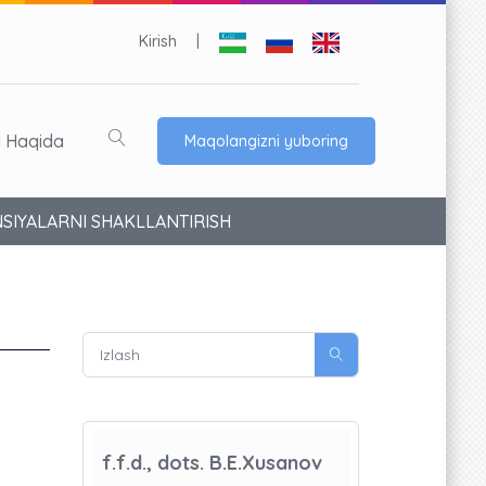
Kirish
|
l Haqida
Maqolangizni yuboring
NSIYALARNI SHAKLLANTIRISH
f.f.d., dots. B.E.Xusanov