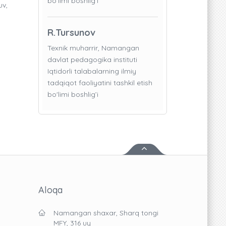
bo'limi boshlig’i
uv,
R.Tursunov
Texnik muharrir, Namangan
davlat pedagogika instituti
Iqtidorli talabalarning ilmiy
tadqiqot faoliyatini tashkil etish
bo'limi boshlig’i
Aloqa
Namangan shaxar, Sharq tongi
MFY, 316 uy