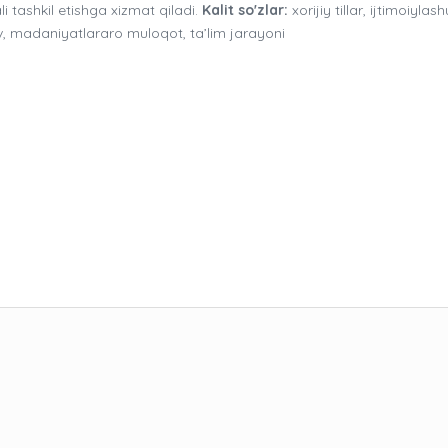
tashkil etishga xizmat qiladi.
Kalit so'zlar:
xorijiy tillar, ijtimoiylash
 madaniyatlararo muloqot, ta’lim jarayoni