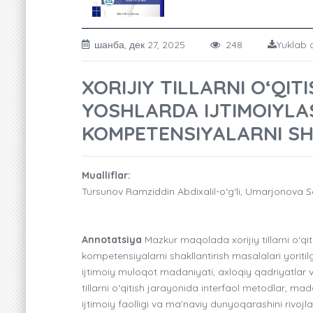
шанба, дек 27, 2025
248
Yuklab o
XORIJIY TILLARNI O‘QI
YOSHLARDA IJTIMOIYLA
KOMPETENSIYALARNI SH
Mualliflar:
Tursunov Ramziddin Abdixalil-o‘g‘li, Umarjonova Se
Annotatsiya
Mazkur maqolada xorijiy tillarni o‘q
kompetensiyalarni shakllantirish masalalari yoritilga
ijtimoiy muloqot madaniyati, axloqiy qadriyatlar va 
tillarni o‘qitish jarayonida interfaol metodlar, 
ijtimoiy faolligi va ma’naviy dunyoqarashini rivojla