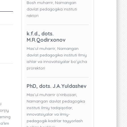
Bosh muharrir, Namangan
davlat pedagogika instituti
rektori
k.f.d., dots.
M.R.Qodirxonov
Mas’ul muharrir, Namangan
davlat pedagogika instituti Ilmiy
ishlar va innovatsiyalar bo’yicha
prorektori
PhD, dots. J.A.Yuldashev
Mas’ul muharrir o’rinbosari,
Namangan davlat pedagogika
i
instituti Ilmiy tadqiqotlar,
rijiy
innovatsiyalar va ilmiy-
arning
pedagogik kadrlar tayyorlash
ta’lim