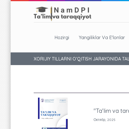
Hozirgi
Yangiliklar Va E'lonlar
XORIJIY TILLARNI O‘QITISH JARAYONIDA 
"Ta'lim va tar
Октябр, 2025