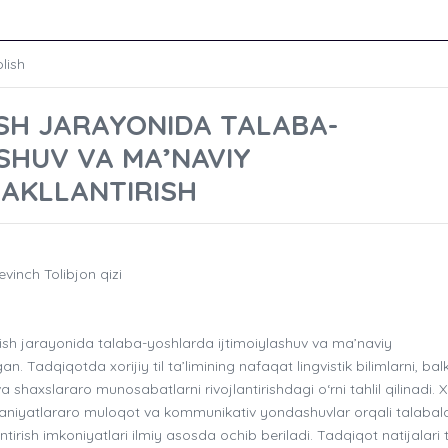
lish
TISH JARAYONIDA TALABA-
SHUV VA MA’NAVIY
AKLLANTIRISH
vinch Tolibjon qizi
itish jarayonida talaba-yoshlarda ijtimoiylashuv va ma’naviy
n. Tadqiqotda xorijiy til ta’limining nafaqat lingvistik bilimlarni, balk
shaxslararo munosabatlarni rivojlantirishdagi o‘rni tahlil qilinadi. Xo
madaniyatlararo muloqot va kommunikativ yondashuvlar orqali talabal
ntirish imkoniyatlari ilmiy asosda ochib beriladi. Tadqiqot natijalari 