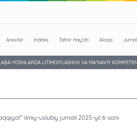
Arxivlar
Indeks
Tahrir Hay'ati
Aloqa
Jurna
TALABA-YOSHLARDA IJTIMOIYLASHUV VA MA’NAVIY KOMPETE
aqqiyot" ilmiy-uslubiy jurnali 2025-yil 6-soni