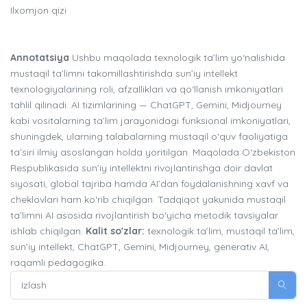
Ilxomjon qizi
Annotatsiya
Ushbu maqolada texnologik ta’lim yo‘nalishida
mustaqil ta’limni takomillashtirishda sun’iy intellekt
texnologiyalarining roli, afzalliklari va qo‘llanish imkoniyatlari
tahlil qilinadi. AI tizimlarining — ChatGPT, Gemini, Midjourney
kabi vositalarning ta’lim jarayonidagi funksional imkoniyatlari,
shuningdek, ularning talabalarning mustaqil o‘quv faoliyatiga
ta’siri ilmiy asoslangan holda yoritilgan. Maqolada O‘zbekiston
Respublikasida sun’iy intellektni rivojlantirishga doir davlat
siyosati, global tajriba hamda AI’dan foydalanishning xavf va
cheklovlari ham ko‘rib chiqilgan. Tadqiqot yakunida mustaqil
ta’limni AI asosida rivojlantirish bo‘yicha metodik tavsiyalar
ishlab chiqilgan.
Kalit so'zlar:
texnologik ta’lim, mustaqil ta’lim,
sun’iy intellekt, ChatGPT, Gemini, Midjourney, generativ AI,
raqamli pedagogika.