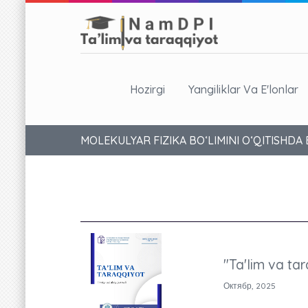
Hozirgi
Yangiliklar Va E'lonlar
MOLEKULYAR FIZIKA BO‘LIMINI O‘QITISHDA
"Ta'lim va tar
Октябр, 2025