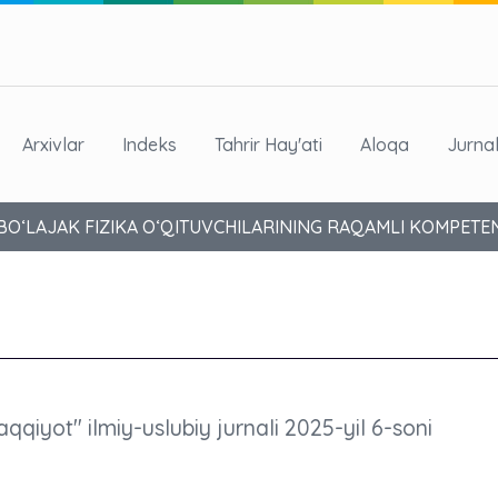
Arxivlar
Indeks
Tahrir Hay'ati
Aloqa
Jurna
 BO‘LAJAK FIZIKA O‘QITUVCHILARINING RAQAMLI KOMPETEN
aqqiyot" ilmiy-uslubiy jurnali 2025-yil 6-soni