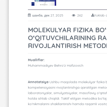
шанба, дек 27, 2025
262
Yuklab o
MOLEKULYAR FIZIKA BO‘L
O‘QITUVCHILARINING R
RIVOJLANTIRISH METOD
Mualliflar:
Muhammadiyev Behro‘z Hafizovich
Annotatsiya
Ushbu maqolada molekulyar fizika bo‘l
kompetensiyasini rivojlantirishga qaratilgan metodi
laboratoriyalar, simulyatsiyalar, masofaviy o‘qiti
holda ishlab chiqildi. Taklif etilgan metodika bo‘la
ko‘nikmalarini shakllantirishi hamda raqamli vosi