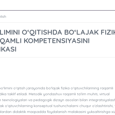
lish
IMINI O‘QITISHDA BO‘LAJAK FIZI
AQAMLI KOMPETENSIYASINI
IKASI
imini o‘qitish jarayonida bo‘lajak fizika o‘qituvchilarining raqamli
ka taklif etiladi. Metodik yondashuv raqamli ta’lim muhiti, virtual
sh texnologiyalari va pedagogik dizayn asoslari bilan integratsiyala
jak o‘qituvchilarning konseptual tushunchalarni chuqur o‘zlashtirishi, 
talardan didaktik maqsadda foydalanish malakasini yuksaltirishga x