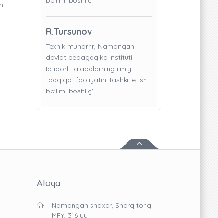
bo'limi boshlig’i
im
R.Tursunov
Texnik muharrir, Namangan
davlat pedagogika instituti
Iqtidorli talabalarning ilmiy
tadqiqot faoliyatini tashkil etish
bo'limi boshlig’i
Aloqa
Namangan shaxar, Sharq tongi
MFY, 316 uy