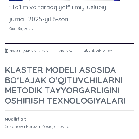
"Ta'lim va taraqqiyot" ilmiy-uslubiy
jurnali 2025-yil 6-soni
Октябр, 2025
жума, дек 26, 2025
236
Yuklab olish
KLASTER MODELI ASOSIDA
BO‘LAJAK O‘QITUVCHILARNI
METODIK TAYYORGARLIGINI
OSHIRISH TEXNOLOGIYALARI
Mualliflar:
Xusanova Feruza Zoxidjonovna