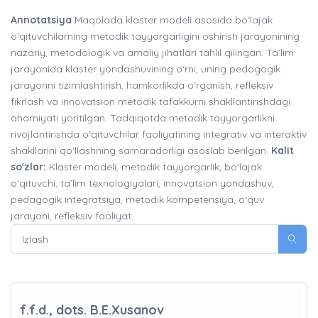
Annotatsiya
Maqolada klaster modeli asosida bo‘lajak
o‘qituvchilarning metodik tayyorgarligini oshirish jarayonining
nazariy, metodologik va amaliy jihatlari tahlil qilingan. Ta’lim
jarayonida klaster yondashuvining o‘rni, uning pedagogik
jarayonni tizimlashtirish, hamkorlikda o‘rganish, refleksiv
fikrlash va innovatsion metodik tafakkurni shakllantirishdagi
ahamiyati yoritilgan. Tadqiqotda metodik tayyorgarlikni
rivojlantirishda o‘qituvchilar faoliyatining integrativ va interaktiv
shakllarini qo‘llashning samaradorligi asoslab berilgan.
Kalit
so'zlar:
Klaster modeli, metodik tayyorgarlik, bo‘lajak
o‘qituvchi, ta’lim texnologiyalari, innovatsion yondashuv,
pedagogik integratsiya, metodik kompetensiya, o‘quv
jarayoni, refleksiv faoliyat.
f.f.d., dots. B.E.Xusanov