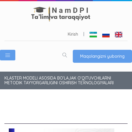
Kirish
|
Maqolangizni yuboring
KLASTER MODELI ASOSIDA BO‘LAJAK O‘QITUVCHILARNI
METODIK TAYYORGARLIGINI OSHIRISH TEXNOLOGIYALARI