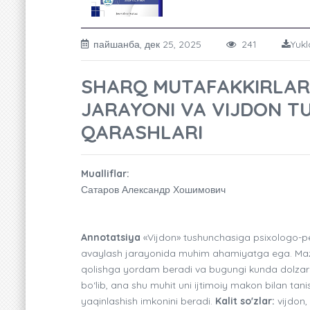
пайшанба, дек 25, 2025
241
Yukl
SHARQ MUTAFAKKIRLARI
JARAYONI VA VIJDON TU
QARASHLARI
Mualliflar:
Сатаров Александр Хошимович
Annotatsiya
«Vijdon» tushunchasiga psixologo-pe
avaylash jarayonida muhim ahamiyatga ega. Mazku
qolishga yordam beradi va bugungi kunda dolzarb
bo‘lib, ana shu muhit uni ijtimoiy makon bilan tan
yaqinlashish imkonini beradi.
Kalit so'zlar:
vijdon,