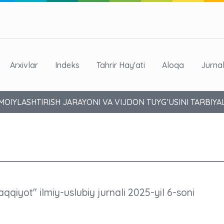
Arxivlar
Indeks
Tahrir Hay'ati
Aloqa
Jurna
MOIYLASHTIRISH JARAYONI VA VIJDON TUYG‘USINI TARBIY
aqqiyot" ilmiy-uslubiy jurnali 2025-yil 6-soni