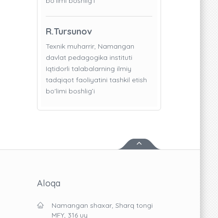
bo'limi boshlig’i
R.Tursunov
Texnik muharrir, Namangan
davlat pedagogika instituti
Iqtidorli talabalarning ilmiy
tadqiqot faoliyatini tashkil etish
bo'limi boshlig’i
Aloqa
Namangan shaxar, Sharq tongi
MFY, 316 uy