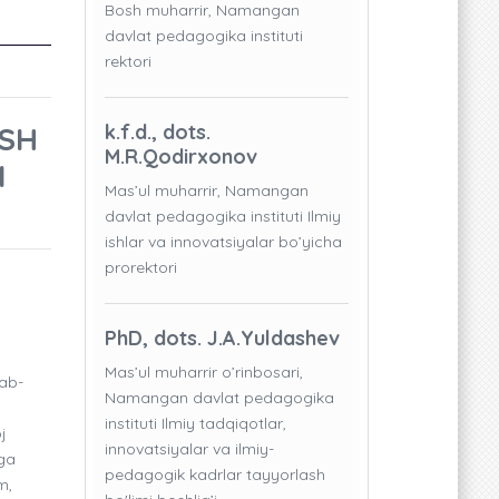
Bosh muharrir, Namangan
davlat pedagogika instituti
rektori
ISH
k.f.d., dots.
M.R.Qodirxonov
I
Mas’ul muharrir, Namangan
davlat pedagogika instituti Ilmiy
ishlar va innovatsiyalar bo’yicha
prorektori
PhD, dots. J.A.Yuldashev
Mas’ul muharrir o’rinbosari,
rab-
Namangan davlat pedagogika
b
instituti Ilmiy tadqiqotlar,
j
innovatsiyalar va ilmiy-
iga
pedagogik kadrlar tayyorlash
m,