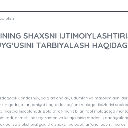
ab olish
NING SHAXSNI IJTIMOIYLASHTIR
YG‘USINI TARBIYALASH HAQIDAG
dagogik yondashuv, xalq an’analari, udumlari va marosimlarini as
r qadriyatlar jamiyat hayotida sog‘lom muloqot ildizlarini saqla
 masala hisoblanadi. Bola atrof-muhit bilan faol muloqotga muhto
ishtiradi, o‘tmish, hozirgi zamon va kelajakning madaniy qadriyatlar
 axloq, sotsiokultural yaxlitlik, shaxs, muloqot, an’ana, udum, marosi