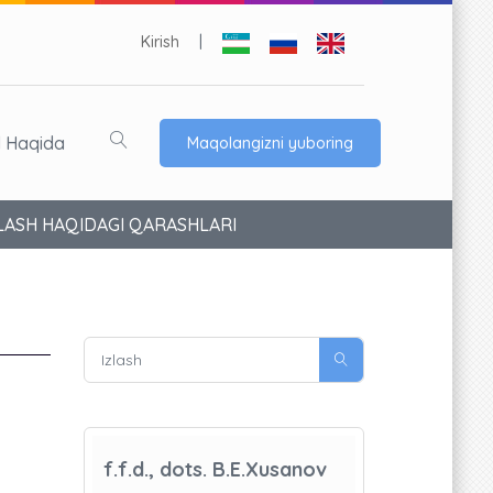
Kirish
|
l Haqida
Maqolangizni yuboring
ALASH HAQIDAGI QARASHLARI
f.f.d., dots. B.E.Xusanov