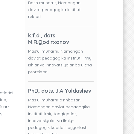
Bosh muharrir, Namangan
davlat pedagogika instituti
rektori
k.f.d., dots.
M.R.Qodirxonov
Mas’ul muharrir, Namangan
davlat pedagogika instituti Ilmiy
ishlar va innovatsiyalar bo’yicha
prorektori
PhD, dots. J.A.Yuldashev
tlarini
ida,
Mas’ul muharrir o’rinbosari,
ehr-
Namangan davlat pedagogika
k,
instituti Ilmiy tadqiqotlar,
innovatsiyalar va ilmiy-
pedagogik kadrlar tayyorlash