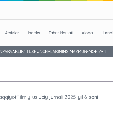
Arxivlar
Indeks
Tahrir Hay'ati
Aloqa
Jurna
NPARVARLIK” TUSHUNCHALARINING MAZMUN-MOHIYATI
aqqiyot" ilmiy-uslubiy jurnali 2025-yil 6-soni