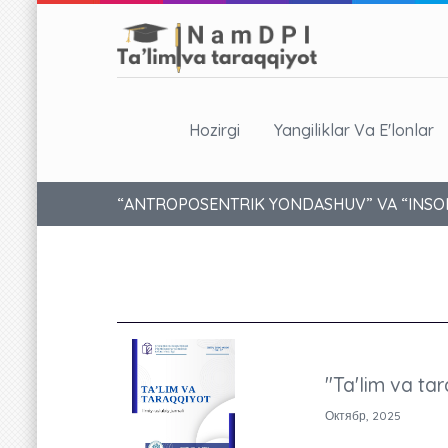
Hozirgi
Yangiliklar Va E'lonlar
“ANTROPOSENTRIK YONDASHUV” VA “INSO
"Ta'lim va tar
Октябр, 2025