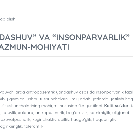
lab olish
DASHUV” VA “INSONPARVARLIK”
AZMUN-MOHIYATI
quvchilarda antroposentrik yondashuv asosida insonparvarlik fazila
ibiy qismlari, ushbu tushunchalarni ilmiy adabiyotlarda yotilishi haq
 tushunchalarining mohiyati hususida fikr yuritiladi.
Kalit so'zlar:
M
y, totuvlik, xalqaro, antroposentrik, beg‘arazlik, samimiylik, oliyjanobli
 saxovatpeshalik, kuyinchaklik, odillik, haqgo‘ylik, haqqoniylik,
‘rikenglik, tolerantlik.