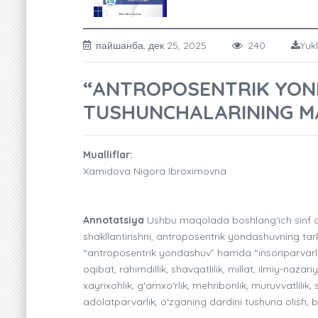
пайшанба, дек 25, 2025
240
Yuk
“ANTROPOSENTRIK YON
TUSHUNCHALARINING M
Mualliflar:
Xamidova Nigora Ibroximovna
Annotatsiya
Ushbu maqolada boshlang‘ich sinf o‘
shakllantirishni, antroposentrik yondashuvning tark
“antroposentrik yondashuv” hamda “insonparvarlik”
oqibat, rahimdillik, shavqatlilik, millat, ilmiy-nazari
xayrixohlik, g‘amxo‘rlik, mehribonlik, muruvvatlilik,
adolatparvarlik, o‘zganing dardini tushuna olish, bag