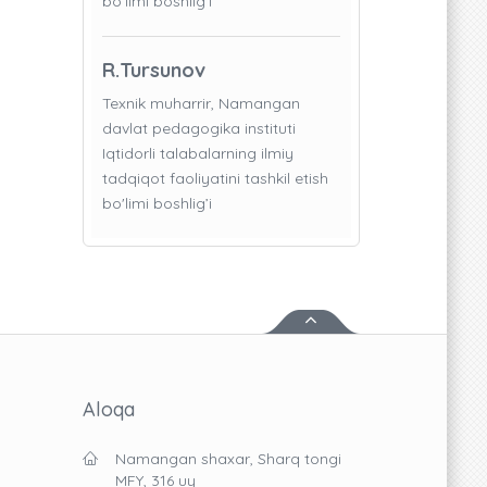
bo'limi boshlig’i
R.Tursunov
Texnik muharrir, Namangan
davlat pedagogika instituti
Iqtidorli talabalarning ilmiy
tadqiqot faoliyatini tashkil etish
bo'limi boshlig’i
Aloqa
Namangan shaxar, Sharq tongi
MFY, 316 uy