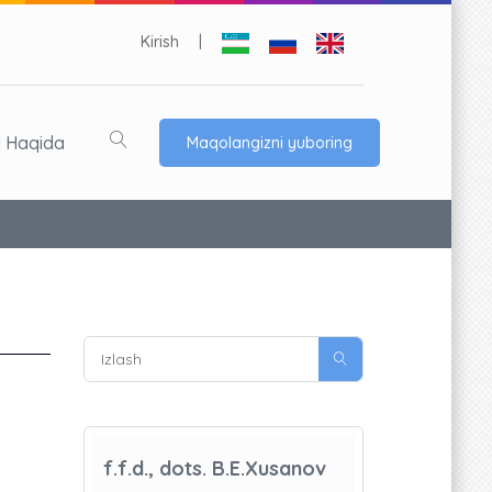
Kirish
|
l Haqida
Maqolangizni yuboring
f.f.d., dots. B.E.Xusanov