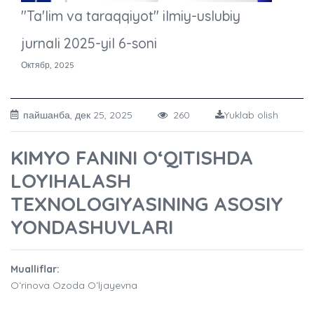
"Ta'lim va taraqqiyot" ilmiy-uslubiy
jurnali 2025-yil 6-soni
Октябр, 2025
пайшанба, дек 25, 2025
260
Yuklab olish
KIMYO FANINI O‘QITISHDA
LOYIHALASH
TEXNOLOGIYASINING ASOSIY
YONDASHUVLARI
Mualliflar:
Oʻrinova Ozoda Oʻljayevna