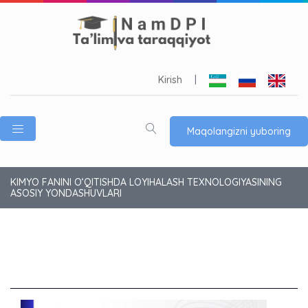
Kirish
|
Maqolangizni yuboring
KIMYO FANINI O‘QITISHDA LOYIHALASH TEXNOLOGIYASINING
ASOSIY YONDASHUVLARI