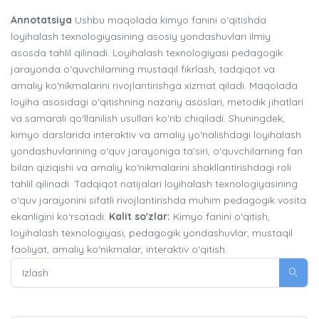
Annotatsiya
Ushbu maqolada kimyo fanini o‘qitishda
loyihalash texnologiyasining asosiy yondashuvlari ilmiy
asosda tahlil qilinadi. Loyihalash texnologiyasi pedagogik
jarayonda o‘quvchilarning mustaqil fikrlash, tadqiqot va
amaliy ko‘nikmalarini rivojlantirishga xizmat qiladi. Maqolada
loyiha asosidagi o‘qitishning nazariy asoslari, metodik jihatlari
va samarali qo‘llanilish usullari ko‘rib chiqiladi. Shuningdek,
kimyo darslarida interaktiv va amaliy yo‘nalishdagi loyihalash
yondashuvlarining o‘quv jarayoniga ta’siri, o‘quvchilarning fan
bilan qiziqishi va amaliy ko‘nikmalarini shakllantirishdagi roli
tahlil qilinadi. Tadqiqot natijalari loyihalash texnologiyasining
o‘quv jarayonini sifatli rivojlantirishda muhim pedagogik vosita
ekanligini ko‘rsatadi.
Kalit so'zlar:
Kimyo fanini o‘qitish,
loyihalash texnologiyasi, pedagogik yondashuvlar, mustaqil
faoliyat, amaliy ko‘nikmalar, interaktiv o‘qitish.