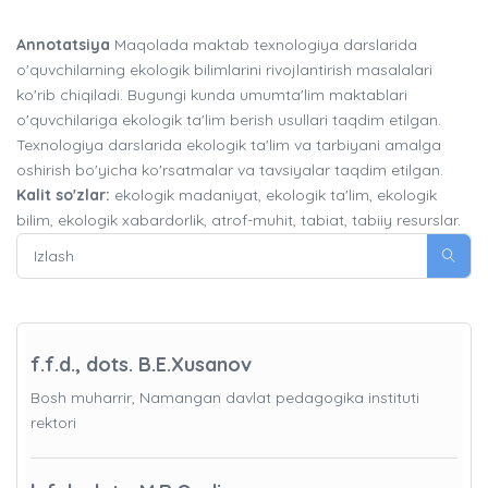
Annotatsiya
Maqolada maktab texnologiya darslarida
o'quvchilarning ekologik bilimlarini rivojlantirish masalalari
ko'rib chiqiladi. Bugungi kunda umumta'lim maktablari
o'quvchilariga ekologik ta'lim berish usullari taqdim etilgan.
Texnologiya darslarida ekologik ta'lim va tarbiyani amalga
oshirish bo'yicha ko'rsatmalar va tavsiyalar taqdim etilgan.
Kalit so'zlar:
ekologik madaniyat, ekologik ta'lim, ekologik
bilim, ekologik xabardorlik, atrof-muhit, tabiat, tabiiy resurslar.
f.f.d., dots. B.E.Xusanov
Bosh muharrir, Namangan davlat pedagogika instituti
rektori