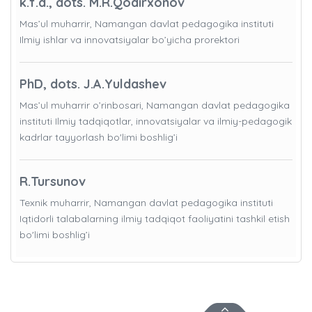
k.f.d., dots. M.R.Qodirxonov
Mas’ul muharrir, Namangan davlat pedagogika instituti
Ilmiy ishlar va innovatsiyalar bo’yicha prorektori
PhD, dots. J.A.Yuldashev
Mas’ul muharrir o’rinbosari, Namangan davlat pedagogika
instituti Ilmiy tadqiqotlar, innovatsiyalar va ilmiy-pedagogik
kadrlar tayyorlash bo'limi boshlig’i
R.Tursunov
Texnik muharrir, Namangan davlat pedagogika instituti
Iqtidorli talabalarning ilmiy tadqiqot faoliyatini tashkil etish
bo'limi boshlig’i