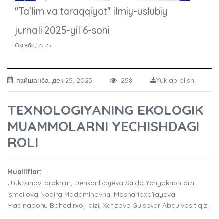
"Ta'lim va taraqqiyot" ilmiy-uslubiy
jurnali 2025-yil 6-soni
Октябр, 2025
пайшанба, дек 25, 2025
258
Yuklab olish
TEXNOLOGIYANING EKOLOGIK
MUAMMOLARNI YECHISHDAGI
ROLI
Mualliflar:
Ulukhanov Ibrokhim, Dehkonbayeva Saida Yahyokhon qizi,
Ismoilova Nodira Madaminovna, Masharipxo’jayeva
Madinabonu Bahodirxoji qizi, Xafizova Gulsevar Abdulvosit qizi