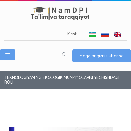
Kirish
|
Maqolangizni yuboring
TEXNOLOGIYANING EKOLOGIK MUAMMOLARNI YECHISHDAGI
ROLI