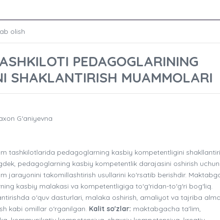
ab olish
ASHKILOTI PEDAGOGLARINING
NI SHAKLANTIRISH MUAMMOLARI
naxon G‘aniyevna
ashkilotlarida pedagoglarning kasbiy kompetentligini shakllantir
ingdek, pedagoglarning kasbiy kompetentlik darajasini oshirish uchun
m jarayonini takomillashtirish usullarini ko‘rsatib berishdir. Maktab
arning kasbiy malakasi va kompetentligiga to‘g‘ridan-to‘g‘ri bog‘liq.
irishda o‘quv dasturlari, malaka oshirish, amaliyot va tajriba alma
h kabi omillar o‘rganilgan.
Kalit so'zlar:
maktabgacha ta'lim,
ka, kommunikativ kompetensiya, shaxsiy kompetensiya, kreativ