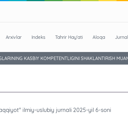
Arxivlar
Indeks
Tahrir Hay'ati
Aloqa
Jurna
GLARINING KASBIY KOMPETENTLIGINI SHAKLANTIRISH MU
aqqiyot" ilmiy-uslubiy jurnali 2025-yil 6-soni