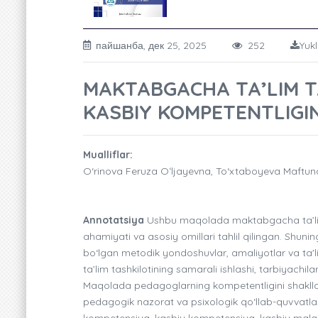
пайшанба, дек 25, 2025
252
Yukl
MAKTABGACHA TA’LIM T
KASBIY KOMPETENTLIGI
Mualliflar:
O‘rinova Feruza Oʻljayevna, To‘xtaboyeva Maftu
Annotatsiya
Ushbu maqolada maktabgacha ta’lim t
ahamiyati va asosiy omillari tahlil qilingan. Shun
bo‘lgan metodik yondoshuvlar, amaliyotlar va ta'li
ta’lim tashkilotining samarali ishlashi, tarbiyachil
Maqolada pedagoglarning kompetentligini shakllant
pedagogik nazorat va psixologik qo‘llab-quvvatlas
kompetensiya, kasbiy kompetensiya, kasbiy mala