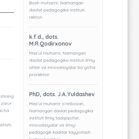
Bosh muharrir, Namangan
davlat pedagogika instituti
rektori
k.f.d., dots.
M.R.Qodirxonov
Mas’ul muharrir, Namangan
davlat pedagogika instituti Ilmiy
ishlar va innovatsiyalar bo’yicha
prorektori
PhD, dots. J.A.Yuldashev
ishning
 zarur
Mas’ul muharrir o’rinbosari,
gacha
Namangan davlat pedagogika
instituti Ilmiy tadqiqotlar,
shish,
innovatsiyalar va ilmiy-
pedagogik kadrlar tayyorlash