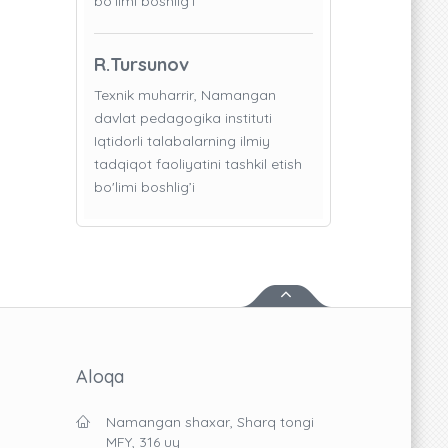
bo'limi boshlig’i
R.Tursunov
Texnik muharrir, Namangan
davlat pedagogika instituti
Iqtidorli talabalarning ilmiy
tadqiqot faoliyatini tashkil etish
bo'limi boshlig’i
Aloqa
Namangan shaxar, Sharq tongi
MFY, 316 uy