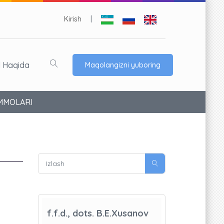
Kirish
|
l Haqida
Maqolangizni yuboring
AMMOLARI
f.f.d., dots. B.E.Xusanov