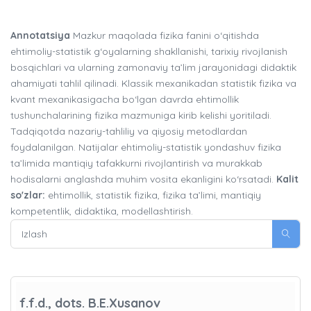
Annotatsiya
Mazkur maqolada fizika fanini o‘qitishda
ehtimoliy-statistik g‘oyalarning shakllanishi, tarixiy rivojlanish
bosqichlari va ularning zamonaviy ta’lim jarayonidagi didaktik
ahamiyati tahlil qilinadi. Klassik mexanikadan statistik fizika va
kvant mexanikasigacha bo‘lgan davrda ehtimollik
tushunchalarining fizika mazmuniga kirib kelishi yoritiladi.
Tadqiqotda nazariy-tahliliy va qiyosiy metodlardan
foydalanilgan. Natijalar ehtimoliy-statistik yondashuv fizika
ta’limida mantiqiy tafakkurni rivojlantirish va murakkab
hodisalarni anglashda muhim vosita ekanligini ko‘rsatadi.
Kalit
so'zlar:
ehtimollik, statistik fizika, fizika ta’limi, mantiqiy
kompetentlik, didaktika, modellashtirish.
f.f.d., dots. B.E.Xusanov