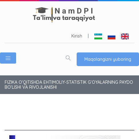
Kirish
|
Maqolangizni yuboring
FIZIKA O‘QITISHDA EHTIMOLIY-STATISTIK G‘OYALARNING PAYDO
BO‘LISHI VA RIVOJLANISHI