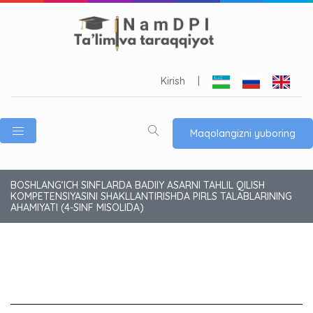
Kirish
|
Maqolangizni yuboring
BOSHLANG‘ICH SINFLARDA BADIIY ASARNI TAHLIL QILISH
KOMPETENSIYASINI SHAKLLANTIRISHDA PIRLS TALABLARINING
AHAMIYATI (4-SINF MISOLIDA)