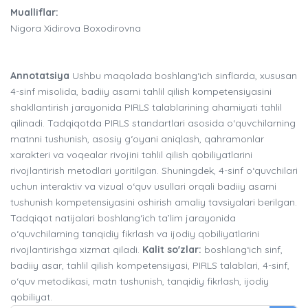
Mualliflar:
Nigora Xidirova Boxodirovna
Annotatsiya
Ushbu maqolada boshlang‘ich sinflarda, xususan
4-sinf misolida, badiiy asarni tahlil qilish kompetensiyasini
shakllantirish jarayonida PIRLS talablarining ahamiyati tahlil
qilinadi. Tadqiqotda PIRLS standartlari asosida o‘quvchilarning
matnni tushunish, asosiy g‘oyani aniqlash, qahramonlar
xarakteri va voqealar rivojini tahlil qilish qobiliyatlarini
rivojlantirish metodlari yoritilgan. Shuningdek, 4-sinf o‘quvchilari
uchun interaktiv va vizual o‘quv usullari orqali badiiy asarni
tushunish kompetensiyasini oshirish amaliy tavsiyalari berilgan.
Tadqiqot natijalari boshlang‘ich ta’lim jarayonida
o‘quvchilarning tanqidiy fikrlash va ijodiy qobiliyatlarini
rivojlantirishga xizmat qiladi.
Kalit so'zlar:
boshlang‘ich sinf,
badiiy asar, tahlil qilish kompetensiyasi, PIRLS talablari, 4-sinf,
o‘quv metodikasi, matn tushunish, tanqidiy fikrlash, ijodiy
qobiliyat.