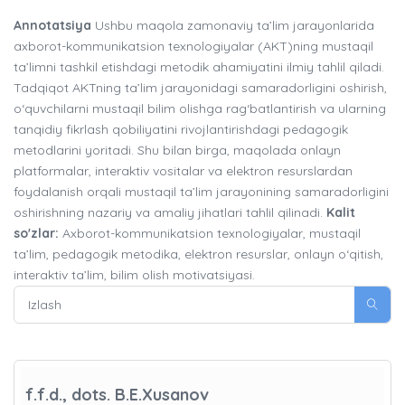
Annotatsiya
Ushbu maqola zamonaviy ta’lim jarayonlarida
axborot-kommunikatsion texnologiyalar (AKT)ning mustaqil
ta’limni tashkil etishdagi metodik ahamiyatini ilmiy tahlil qiladi.
Tadqiqot AKTning ta’lim jarayonidagi samaradorligini oshirish,
o‘quvchilarni mustaqil bilim olishga rag‘batlantirish va ularning
tanqidiy fikrlash qobiliyatini rivojlantirishdagi pedagogik
metodlarini yoritadi. Shu bilan birga, maqolada onlayn
platformalar, interaktiv vositalar va elektron resurslardan
foydalanish orqali mustaqil ta’lim jarayonining samaradorligini
oshirishning nazariy va amaliy jihatlari tahlil qilinadi.
Kalit
so'zlar:
Axborot-kommunikatsion texnologiyalar, mustaqil
ta’lim, pedagogik metodika, elektron resurslar, onlayn o‘qitish,
interaktiv ta’lim, bilim olish motivatsiyasi.
f.f.d., dots. B.E.Xusanov