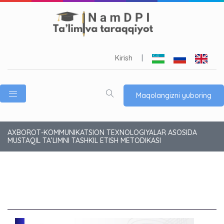
Kirish
|
Maqolangizni yuboring
AXBOROT-KOMMUNIKATSION TEXNOLOGIYALAR ASOSIDA
MUSTAQIL TA’LIMNI TASHKIL ETISH METODIKASI