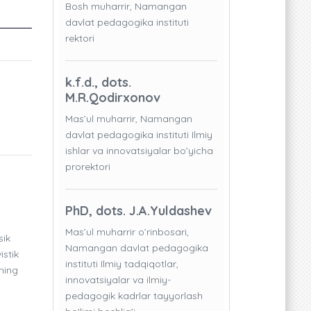
Bosh muharrir, Namangan
davlat pedagogika instituti
rektori
k.f.d., dots.
M.R.Qodirxonov
Mas’ul muharrir, Namangan
davlat pedagogika instituti Ilmiy
ishlar va innovatsiyalar bo’yicha
prorektori
PhD, dots. J.A.Yuldashev
Mas’ul muharrir o’rinbosari,
sik
Namangan davlat pedagogika
istik
instituti Ilmiy tadqiqotlar,
rning
innovatsiyalar va ilmiy-
pedagogik kadrlar tayyorlash