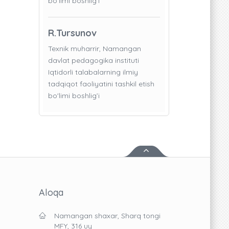
bo'limi boshlig’i
R.Tursunov
Texnik muharrir, Namangan
davlat pedagogika instituti
Iqtidorli talabalarning ilmiy
tadqiqot faoliyatini tashkil etish
bo'limi boshlig’i
Aloqa
Namangan shaxar, Sharq tongi
MFY, 316 uy