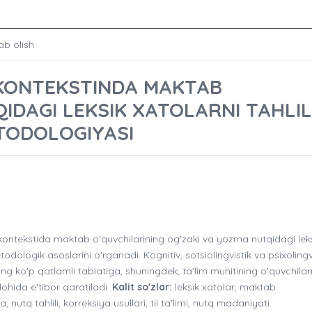
ab olish
I KONTEKSTINDA MAKTAB
IDAGI LEKSIK XATOLARNI TAHLIL
ETODOLOGIYASI
kontekstida maktab o'quvchilarining og'zaki va yozma nutqidagi lek
todologik asoslarini o'rganadi. Kognitiv, sotsiolingvistik va psixolingv
ning ko'p qatlamli tabiatiga, shuningdek, ta'lim muhitining o'quvchila
lohida e'tibor qaratiladi.
Kalit so'zlar:
leksik xatolar, maktab
 nutq tahlili, korreksiya usullari, til ta'limi, nutq madaniyati.