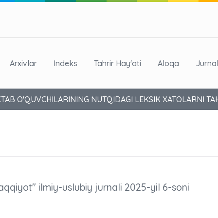
Arxivlar
Indeks
Tahrir Hay'ati
Aloqa
Jurna
KTAB O'QUVCHILARINING NUTQIDAGI LEKSIK XATOLARNI TAH
aqqiyot" ilmiy-uslubiy jurnali 2025-yil 6-soni