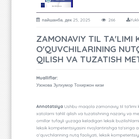
пайшанба, дек 25, 2025
266
Yukl
ZAMONAVIY TIL TA'LIM
O'QUVCHILARINING NUTQ
QILISH VA TUZATISH M
Mualliflar:
Узокова Зулхумор Тохиржон кизи
Annotatsiya
Ushbu maqola zamonaviy til ta'limi 
xatolarni tahlil qilish va tuzatishning nazariy va me
omillar tufayli yuzaga keladigan leksik buzilishlar
leksik kompetentsiyasini rivojlantirishga ta'siriga a
o'quvchilarining nutq faoliyati, leksik kompetentsiya,