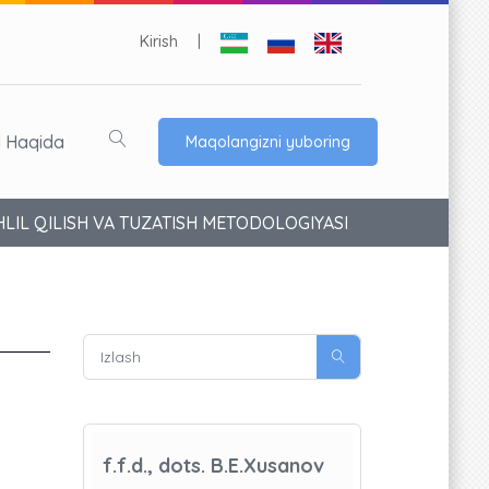
Kirish
|
l Haqida
Maqolangizni yuboring
LIL QILISH VA TUZATISH METODOLOGIYASI
f.f.d., dots. B.E.Xusanov