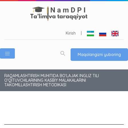
Kirish
|
Maqolangizni yuboring
RAQAMLASHTIRISH MUHITIDA BO'LAJAK INGLIZ TILI
O'QITUVCHILARINING KASBIY MALAKALARINI
TAKOMILLASHTIRISH METODIKASI