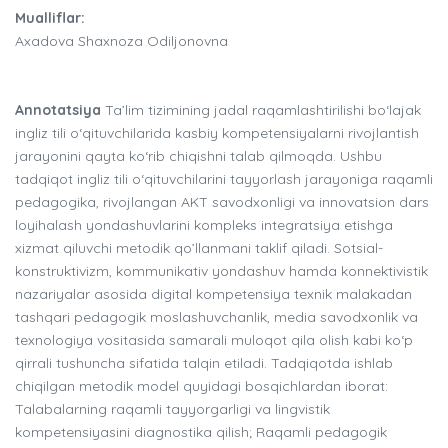
Mualliflar:
Axadova Shaxnoza Odiljonovna
Annotatsiya
Ta’lim tizimining jadal raqamlashtirilishi bo‘lajak
ingliz tili o‘qituvchilarida kasbiy kompetensiyalarni rivojlantish
jarayonini qayta ko‘rib chiqishni talab qilmoqda. Ushbu
tadqiqot ingliz tili o‘qituvchilarini tayyorlash jarayoniga raqamli
pedagogika, rivojlangan AKT savodxonligi va innovatsion dars
loyihalash yondashuvlarini kompleks integratsiya etishga
xizmat qiluvchi metodik qo’llanmani taklif qiladi. Sotsial-
konstruktivizm, kommunikativ yondashuv hamda konnektivistik
nazariyalar asosida digital kompetensiya texnik malakadan
tashqari pedagogik moslashuvchanlik, media savodxonlik va
texnologiya vositasida samarali muloqot qila olish kabi ko‘p
qirrali tushuncha sifatida talqin etiladi. Tadqiqotda ishlab
chiqilgan metodik model quyidagi bosqichlardan iborat:
Talabalarning raqamli tayyorgarligi va lingvistik
kompetensiyasini diagnostika qilish; Raqamli pedagogik