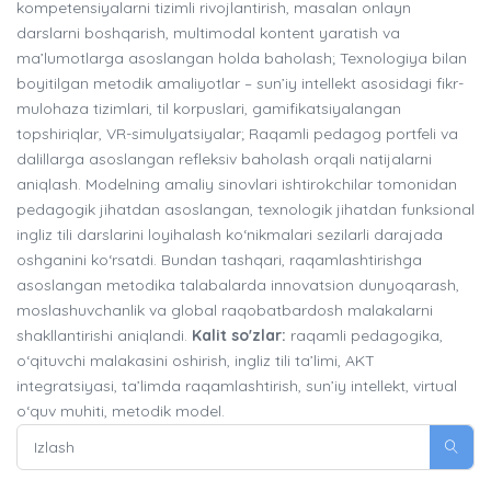
kompetensiyalarni tizimli rivojlantirish, masalan onlayn
darslarni boshqarish, multimodal kontent yaratish va
ma’lumotlarga asoslangan holda baholash; Texnologiya bilan
boyitilgan metodik amaliyotlar – sun’iy intellekt asosidagi fikr-
mulohaza tizimlari, til korpuslari, gamifikatsiyalangan
topshiriqlar, VR-simulyatsiyalar; Raqamli pedagog portfeli va
dalillarga asoslangan refleksiv baholash orqali natijalarni
aniqlash. Modelning amaliy sinovlari ishtirokchilar tomonidan
pedagogik jihatdan asoslangan, texnologik jihatdan funksional
ingliz tili darslarini loyihalash ko‘nikmalari sezilarli darajada
oshganini ko‘rsatdi. Bundan tashqari, raqamlashtirishga
asoslangan metodika talabalarda innovatsion dunyoqarash,
moslashuvchanlik va global raqobatbardosh malakalarni
shakllantirishi aniqlandi.
Kalit so'zlar:
raqamli pedagogika,
o‘qituvchi malakasini oshirish, ingliz tili ta’limi, AKT
integratsiyasi, ta’limda raqamlashtirish, sun’iy intellekt, virtual
o‘quv muhiti, metodik model.