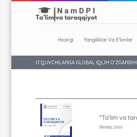
Hozirgi
Yangiliklar Va E'lonlar
O’QUVCHILARGA GLOBAL IQLIM O’ZGARISHI
"Ta'lim va tar
Октябр, 2025