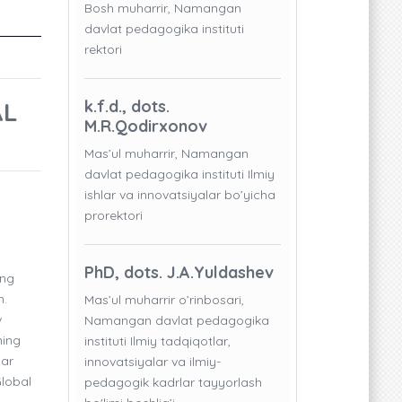
Bosh muharrir, Namangan
davlat pedagogika instituti
rektori
AL
k.f.d., dots.
M.R.Qodirxonov
Mas’ul muharrir, Namangan
davlat pedagogika instituti Ilmiy
ishlar va innovatsiyalar bo’yicha
prorektori
PhD, dots. J.A.Yuldashev
ing
n.
Mas’ul muharrir o’rinbosari,
v
Namangan davlat pedagogika
ning
instituti Ilmiy tadqiqotlar,
lar
innovatsiyalar va ilmiy-
lobal
pedagogik kadrlar tayyorlash