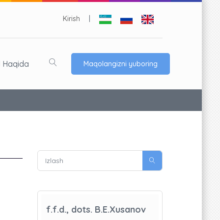
Kirish
|
l Haqida
Maqolangizni yuboring
f.f.d., dots. B.E.Xusanov