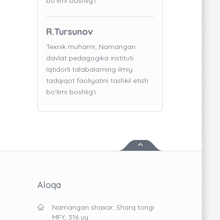
bo'limi boshlig’i
R.Tursunov
Texnik muharrir, Namangan
davlat pedagogika instituti
Iqtidorli talabalarning ilmiy
tadqiqot faoliyatini tashkil etish
bo'limi boshlig’i
Aloqa
Namangan shaxar, Sharq tongi
MFY, 316 uy