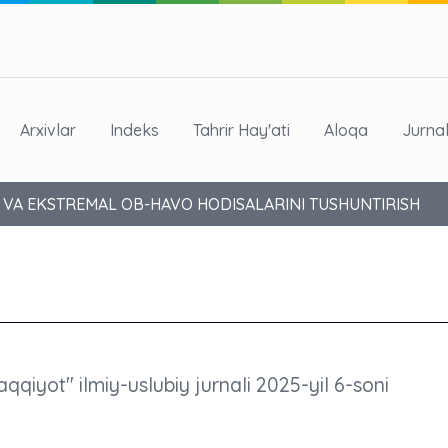
Arxivlar
Indeks
Tahrir Hay'ati
Aloqa
Jurna
 VA EKSTREMAL OB-HAVO HODISALARINI TUSHUNTIRISH
aqqiyot" ilmiy-uslubiy jurnali 2025-yil 6-soni