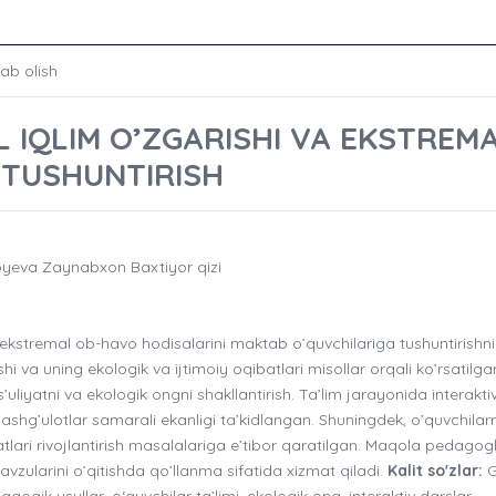
lab olish
 IQLIM O’ZGARISHI VA EKSTREM
 TUSHUNTIRISH
yeva Zaynabxon Baxtiyor qizi
ekstremal ob-havo hodisalarini maktab o’quvchilariga tushuntirishn
shi va uning ekologik va ijtimoiy oqibatlari misollar orqali ko’rsatilga
iyatni va ekologik ongni shakllantirish. Ta’lim jarayonida interakti
mashg’ulotlar samarali ekanligi ta’kidlangan. Shuningdek, o’quvchilar
atlari rivojlantirish masalalariga e’tibor qaratilgan. Maqola pedagog
larini o’qitishda qo’llanma sifatida xizmat qiladi.
Kalit so'zlar:
G
gogik usullar, o‘quvchilar ta’limi, ekologik ong, interaktiv darslar,