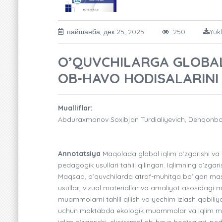
пайшанба, дек 25, 2025
250
Yuk
O’QUVCHILARGA GLOBAL
OB-HAVO HODISALARINI
Mualliflar:
Abduraxmanov Soxibjan Turdialiyevich, Dehqonbo
Annotatsiya
Maqolada global iqlim o’zgarishi va 
pedagogik usullari tahlil qilingan. Iqlimning o’zgari
Maqsad, o’quvchilarda atrof-muhitga bo’lgan mas’ul
usullar, vizual materiallar va amaliyot asosidagi 
muammolarni tahlil qilish va yechim izlash qobiliy
uchun maktabda ekologik muammolar va iqlim mavzu
iqlim o‘zgarishi, ekstremal ob-havo hodisalari, peda