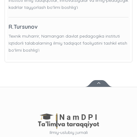
instituti Ilmiy tadqiqotlar, innovatsiyalar va ilmiy-pedagogik
kadrlar tayyorlash bo'limi boshlig’i
R.Tursunov
Texnik muharrir, Namangan davlat pedagogika instituti
Iqtidorli talabalarning ilmiy tadqiqot faoliyatini tashkil etish
bo'limi boshlig’i
Ilmiy-uslubiy jurnali