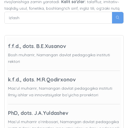
rivojlanishiga zamin yaratadi.
Kalit so'zlar:
talaffuz, imitativ–
taqlidiy usul, fonetika, boshlang‘ich sinf, ingliz tili, og‘zaki nutq.
f.f.d., dots. B.E.Xusanov
Bosh muharrir, Namangan davlat pedagogika instituti
rektori
k.f.d., dots. M.R.Qodirxonov
Mas’ul muharrir, Namangan davlat pedagogika instituti
Ilmiy ishlar va innovatsiyalar bo’yicha prorektori
PhD, dots. J.A.Yuldashev
Mas’ul muharrir o’rinbosari, Namangan davlat pedagogika