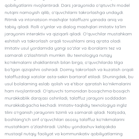
qobiliyatlarini rivojlantiradi. Dars jarayonida o‘qituvchi model
nutqini namoyish qilib, o‘quvchilarni takrorlashga undaydi.
Ritmik va intonatsion mashqlar talaffuzni yanada aniq va
tabiiy qiladi. Rolli o‘yinlar va dialog mashqlari imitativ ta’lim
jarayonini interaktiv va qiziqarli qiladi. O‘quvchilar mustahkam
eshitish va takrorlash orqali tovushlarni aniq ajrata oladi.
Imitativ usul yordamida yangi so‘zlar va iboralarni tez va
samarali o‘zlashtirish mumkin. Bu texnologiya nutqiy
ko‘nikmalarni shakllantirish bilan birga, o‘quvchilarda tilga
bo‘lgan qiziqishni oshiradi. Doimiy takrorlash va kuzatish orqali
talaffuzdagi xatolar asta-sekin bartaraf etiladi. Shuningdek, bu
usul bolalarning eslab qolish va e’tibor qaratish ko‘nikmalarini
ham rivojlantiradi. O‘qituvchi tomonidan bosqichma-bosqich
murakkablik darajasi oshiriladi, talaffuz jarayoni soddadan
murakkabgacha kechadi. Imitativ-taqlidiy texnologiya ingliz
tilini o‘rganish jarayonini tizimli va samarali qiladi. Natijada,
boshlang‘ich sinf o‘quvchilari asosiy talaffuz ko‘nikmalarini
mustahkam o‘zlashtiradi. Ushbu yondashuv kelajakda
mustaqil nutqiy faoliyat va kommunikativ qobiliyatlarning