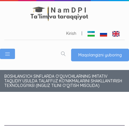
Kirish
|
Maqolangizni yuboring
BOSHLANG‘ICH SINFLARDA O‘QUVCHILARNING IMITATIV
TAQLIDIY USULDA TALAFFUZ KO‘NIKMALARINI SHAKLLANTIRISH
TEXNOLOGIYASI (INGILIZ TILINI O‘QITISH MISOLIDA)