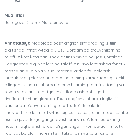
Mualliflar:
Jo‘rayeva Dilafruz Nuriddinovna
Annotatsiya
Maqolada boshlang‘ich sinflarda ingliz tilini
o‘qitishda imitativ–taqlidiy usul yordamida o‘quvchilarning
talaffuz ko‘nikmalarini shakllantirish texnologiyasi yoritilgan.
Tadqiqotda o‘quvchilarning talaffuzini rivojlantirishda fonetik
mashqlar, audio va vizual materiallardan foydalanish,
interaktiv o‘yinlar va nutq mashqlarining samaradorligi tahlil
qilingan. Ushbu usul orqali o‘quvchilarning talaffuzi tabiiy va
ravon shakllanishi, nutqni erkin ifodalash qobiliyati
rivojlantirilishi aniqlangan. Boshlang‘ich sinflarda ingliz tili
darslarida o‘quvchilarning talaffuz ko‘nikmalarini
shakllantirishda imitativ-taqlidiy usul asosiy o‘rin tutadi. Ushbu
usul o‘quvchilarga yangi tovushlarni va so‘zlarni ustozning
nutqini taqlid qilish orqali o‘rganishga imkon beradi. Imitativ
faoliyat bolalarning eshitish, takrorlash va talaffuz qilish