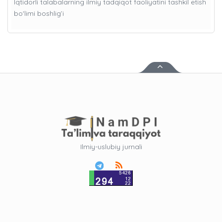
Iqtidorli talabalarning ilmiy tadqiqot faoliyatini tashkil etish
bo'limi boshlig’i
Ilmiy-uslubiy jurnali