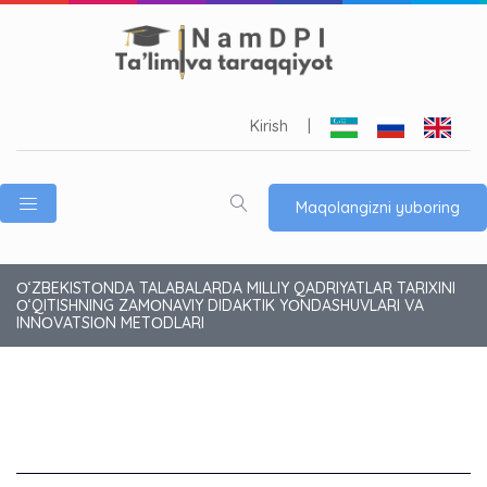
Kirish
|
Maqolangizni yuboring
О‘ZBEKISTОNDA TALABALARDA MILLIY QADRIYATLAR TARIXINI
О‘QITISHNING ZAMОNAVIY DIDAKTIK YОNDASHUVLARI VA
INNОVATSIОN METОDLARI