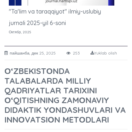
"Ta'lim va taraqqiyot" ilmiy-uslubiy
jurnali 2025-yil 6-soni
Октябр, 2025
пайшанба, дек 25, 2025
253
Yuklab olish
О‘ZBEKISTОNDA
TALABALARDA MILLIY
QADRIYATLAR TARIXINI
О‘QITISHNING ZAMОNAVIY
DIDAKTIK YОNDASHUVLARI VA
INNОVATSIОN METОDLARI