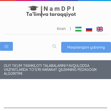
Kirish
|
Maqolangizni yuboring
OLIY TA’LIM TASHKILOTI TALABALARINI FAVQULODDA
VAZIYATLARDA TO’G’RI HARAKAT QILISHNING PEDAGOGIK
ALGORITIMI