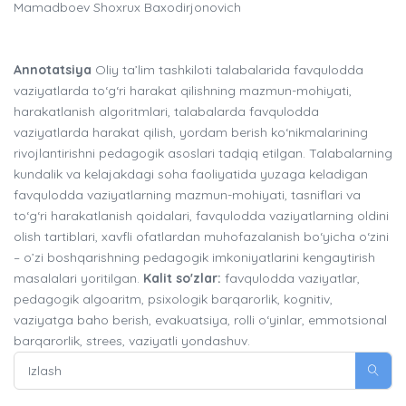
Mamadboev Shoxrux Baxodirjonovich
Annotatsiya
Oliy ta’lim tashkiloti talabalarida favqulodda
vaziyatlarda to‘g‘ri harakat qilishning mazmun-mohiyati,
harakatlanish algoritmlari, talabalarda favqulodda
vaziyatlarda harakat qilish, yordam berish ko‘nikmalarining
rivojlantirishni pedagogik asoslari tadqiq etilgan. Talabalarning
kundalik va kelajakdagi soha faoliyatida yuzaga keladigan
favqulodda vaziyatlarning mazmun-mohiyati, tasniflari va
to‘g‘ri harakatlanish qoidalari, favqulodda vaziyatlarning oldini
olish tartiblari, xavfli ofatlardan muhofazalanish bo‘yicha o‘zini
– o’zi boshqarishning pedagogik imkoniyatlarini kengaytirish
masalalari yoritilgan.
Kalit so'zlar:
favqulodda vaziyatlar,
pedagogik algoaritm, psixologik barqarorlik, kognitiv,
vaziyatga baho berish, evakuatsiya, rolli o‘yinlar, emmotsional
barqarorlik, strees, vaziyatli yondashuv.