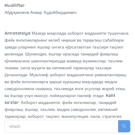
Mualliflar:
Абдуқаюмов Анвар Худойбердиевич
Annotatsiya
Мазкур мақолада ахборот маданияти тушунчаси,
фейк янгиликларнинг келиб чиқиши ва тарқалиш сабаблари
ҳамда уларнинг ёшлар онгига кўрсатаётган таъсири таҳлил
қилинади. Шунингдек, ёшлар орасида танқидий фикрлаш
кўникмасини шакллантиришда мавжуд муаммолар, таълим
тизими, оила муҳити ва ижтимоий тармоқлар таъсири
ўрганилади. Муаллиф ахборот маданиятини ривожлантириш
ва фейк янгиликларга қарши курашиш мақсадида медиа
саводхонликни ошириш, таълимда янги усуллар жорий этиш
ва ёшлар учун махсус лойиҳаларни таклиф этади.
Kalit
so'zlar:
Ахборот маданияти, фейк янгиликлар, танқидий
фикрлаш, ёшлар, таълим, медиа саводхонлик, ижтимоий
тармоқлар, ахборот, таҳлил, манипуляция, оила, стратегия.