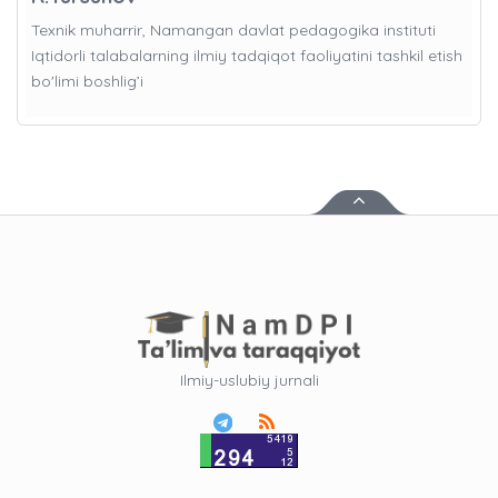
Texnik muharrir, Namangan davlat pedagogika instituti
Iqtidorli talabalarning ilmiy tadqiqot faoliyatini tashkil etish
bo'limi boshlig’i
Ilmiy-uslubiy jurnali