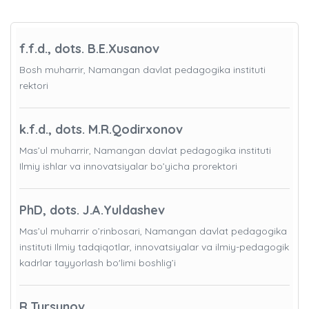
f.f.d., dots. B.E.Xusanov
Bosh muharrir, Namangan davlat pedagogika instituti
rektori
k.f.d., dots. M.R.Qodirxonov
Mas’ul muharrir, Namangan davlat pedagogika instituti
Ilmiy ishlar va innovatsiyalar bo’yicha prorektori
PhD, dots. J.A.Yuldashev
Mas’ul muharrir o’rinbosari, Namangan davlat pedagogika
instituti Ilmiy tadqiqotlar, innovatsiyalar va ilmiy-pedagogik
kadrlar tayyorlash bo'limi boshlig’i
R.Tursunov